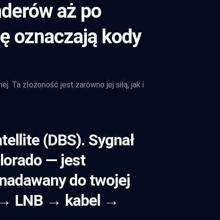
onderów aż po
dę oznaczają kody
 Ta złożoność jest zarówno jej siłą, jak i
tellite (DBS). Sygnał
lorado — jest
 nadawany do twojej
ny → LNB → kabel →