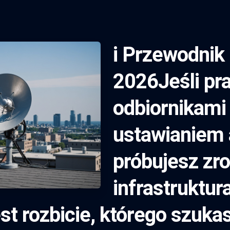
i Przewodnik 
2026Jeśli pr
odbiornikami 
ustawianiem 
próbujesz zro
infrastruktur
st rozbicie, którego szuk