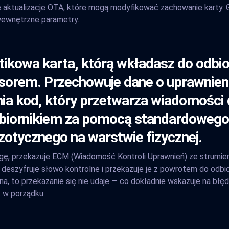
ktualizacje OTA, które mogą modyfikować zachowanie karty. Gen
 wewnętrzne parametry.
ikowa karta, którą wkładasz do odbior
esorem. Przechowuje dane o uprawnien
mia kod, który przetwarza wiadomośc
dbiornikiem za pomocą standardowego
gzotycznego na warstwie fizycznej.
gę, przekazuje ECM (Wiadomość Kontroli Uprawnień) ze strumien
deszyfruje słowo kontrolne i przekazuje je z powrotem do odbior
, to przekazanie się nie udaje — co dokładnie wskazuje na błędy
t w porządku.