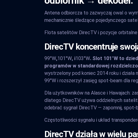
odbiornik → dekoder.
Antena odbiorcza to zazwyczaj owal o wymia
mechanicznie śledzące pojedynczego satel
Flota satelitów DirecTV i pozycje orbitalne
DirecTV koncentruje swoją
99°W
,
101°W
, i
103°W
. Slot 101°W to dzie
programów w standardowej rozdzielczo
wystrzelony pod koniec 2014 roku i działa 
99°W i rozszerzył zasięg spot-beam dla re
Dla użytkowników na Alasce i Hawajach: zasi
dlatego DirecTV używa oddzielnych satelitó
odebrać sygnał DirecTV — zapomnij, spot-be
Częstotliwości sygnału i układ transponde
DirecTV działa w wielu p