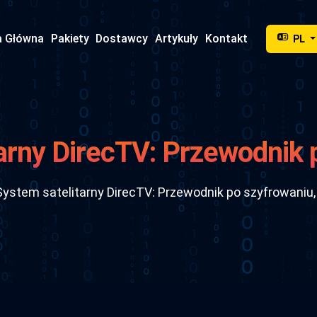
a Główna
Pakiety
Dostawcy
Artykuły
Kontakt
PL
arny DirecTV: Przewodnik 
otokołach i konfiguracji 2
System satelitarny DirecTV: Przewodnik po szyfrowaniu, 