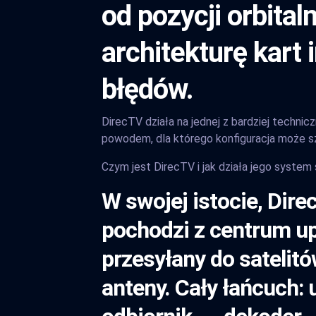
od pozycji orbital
architekturę kart
błędów.
DirecTV działa na jednej z bardziej technic
powodem, dla którego konfiguracja może s
Czym jest DirecTV i jak działa jego system 
W swojej istocie, Dire
pochodzi z centrum up
przesyłany do satelit
anteny. Cały łańcuch: