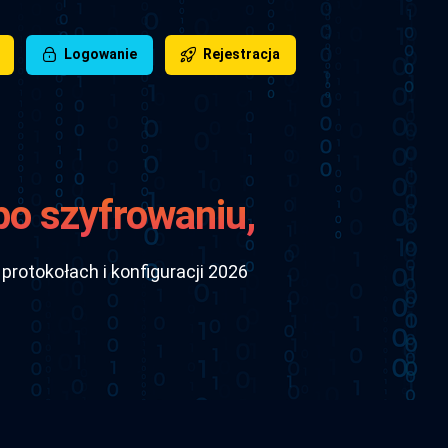
Logowanie
Rejestracja
po szyfrowaniu,
026
protokołach i konfiguracji 2026