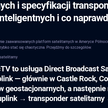
nych i specyfikacji transp
 inteligentnych i co napraw
znie zaawansowanych platform satelitarnych w Ameryce Północnej.
zybko stać się chaotyczna. Przejdźmy do szczegółów.
satelitarny
cTV to usługa Direct Broadcast Sa
link — głównie w Castle Rock, Co
ów geostacjonarnych, a następnie
 uplink → transponder satelitar