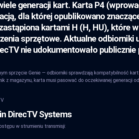
iele generacji kart. Karta P4 (wprow
acją, dla której opublikowano znaczą
zastąpiona kartami H (H, HU), które w
enia sprzętowe. Aktualne odbiorniki 
DirecTV nie udokumentowało publiczni
nym sprzęcie Genie — odbiorniki sprawdzają kompatybilność kart
nik z magazynu, karta musi pasować do oczekiwanej generacji odbi
TV
in DirecTV Systems
stępu w strumieniu transmisji: