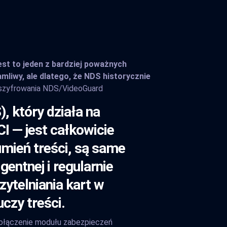
st to jeden z bardziej poważnych
mliwy, ale dlatego, że NDS historycznie
 szyfrowania NDS/VideoGuard
 który działa na
I — jest całkowicie
umień treści, są same
entnej i regularnie
ytelniania kart w
czy treści.
 połączenie modułu zabezpieczeń