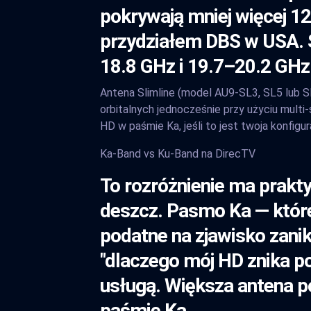
pokrywają mniej więcej 1
przydziałem DBS w USA. S
18.8 GHz i 19.7–20.2 GHz 
Antena Slimline (model AU9-SL3, SL5 lub S
orbitalnych jednocześnie przy użyciu multi
HD w paśmie Ka, jeśli to jest twoja konfigur
Ka-Band vs Ku-Band na DirecTV
To rozróżnienie ma prakt
deszcz. Pasmo Ka — które 
podatne na zjawisko zanik
"dlaczego mój HD znika pod
usługą. Większa antena po
paśmie Ka.