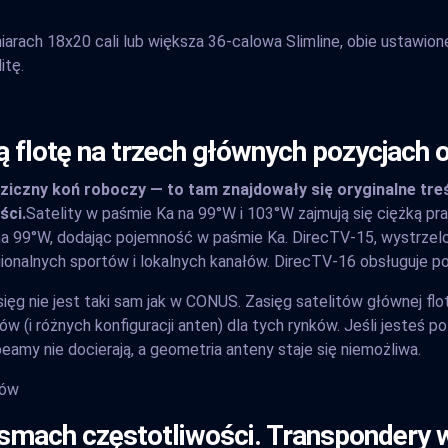
rach 18x20 cali lub większa 36-calowa Slimline, obie ustawione 
itę.
 flotę na trzech głównych pozycjach o
dziczny koń roboczy — to tam znajdowały się oryginalne treś
ści.
Satelity w paśmie Ka na 99°W i 103°W zajmują się ciężką pra
na 99°W, dodając pojemność w paśmie Ka. DirecTV-15, wystrzelon
gionalnych sportów i lokalnych kanałów. DirecTV-16 obsługuje 
ęg nie jest taki sam jak w CONUS. Zasięg satelitów głównej flot
w (i różnych konfiguracji anten) dla tych rynków. Jeśli jesteś p
amy nie docierają, a geometria anteny staje się niemożliwa.
rów
asmach częstotliwości. Transpondery