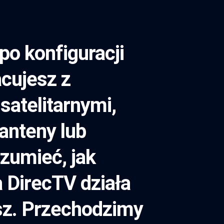
po konfiguracji
acujesz z
satelitarnymi,
anteny lub
zumieć, jak
a DirecTV działa
asz. Przechodzimy