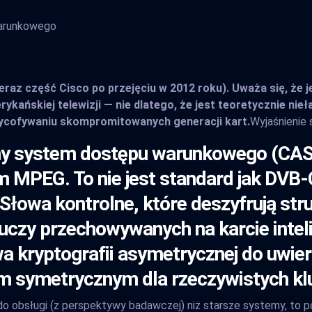
warunkowego
az część Cisco po przejęciu w 2012 roku). Uważa się, że je
skiej telewizji — nie dlatego, że jest teoretycznie nieła
wycofywaniu skompromitowanych generacji kart.
Wyjaśnienie
y system dostępu warunkowego (CAS),
 MPEG. To nie jest standard jak DVB-C
Słowa kontrolne, które deszyfrują str
uczy przechowywanych na karcie intelig
 kryptografii asymetrycznej do uwierz
m symetrycznym dla rzeczywistych klu
y do obsługi (z perspektywy badawczej) niż starsze systemy, to