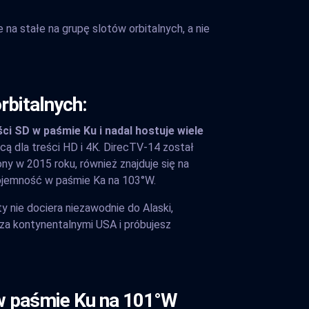
na stałe na grupę slotów orbitalnych, a nie
rbitalnych:
ci SD w paśmie Ku i nadal hostuje wiele
cą dla treści HD i 4K. DirecTV-14 został
y w 2015 roku, również znajduje się na
pojemność w paśmie Ka na 103°W.
y nie dociera niezawodnie do Alaski,
oza kontynentalnymi USA i próbujesz
 w paśmie Ku na 101°W