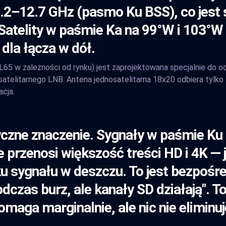
2.2–12.7 GHz (pasmo Ku BSS), co jes
atelity w paśmie Ka na 99°W i 103°W d
dla łącza w dół.
L65 w zależności od rynku) jest zaprojektowana specjalnie do o
-satelitarnego LNB. Antena jednosatelitarna 18x20 odbiera tylk
acja.
yczne znaczenie. Sygnały w paśmie Ku 
przenosi większość treści HD i 4K — j
u sygnału w deszczu. To jest bezpośre
czas burz, ale kanały SD działają". To
maga marginalnie, ale nic nie eliminu