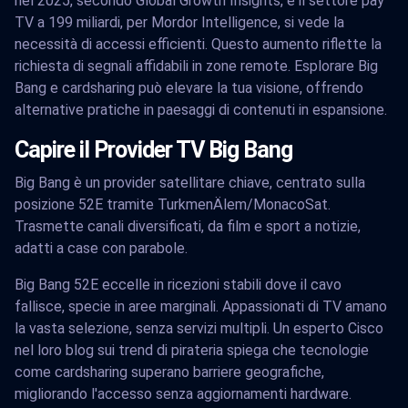
nel 2025, secondo Global Growth Insights, e il settore pay
TV a 199 miliardi, per Mordor Intelligence, si vede la
necessità di accessi efficienti. Questo aumento riflette la
richiesta di segnali affidabili in zone remote. Esplorare Big
Bang e cardsharing può elevare la tua visione, offrendo
alternative pratiche in paesaggi di contenuti in espansione.
Capire il Provider TV Big Bang
Big Bang è un provider satellitare chiave, centrato sulla
posizione 52E tramite TurkmenÄlem/MonacoSat.
Trasmette canali diversificati, da film e sport a notizie,
adatti a case con parabole.
Big Bang 52E eccelle in ricezioni stabili dove il cavo
fallisce, specie in aree marginali. Appassionati di TV amano
la vasta selezione, senza servizi multipli. Un esperto Cisco
nel loro blog sui trend di pirateria spiega che tecnologie
come cardsharing superano barriere geografiche,
migliorando l'accesso senza aggiornamenti hardware.