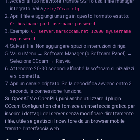
Accedi al tuo ricevitore tramite SSH o usa il file manager
integrato. Vai a
.
/etc/CCcam.cfg
Apri il file e aggiungi una riga in questo formato esatto:
C: hostname port username password
Esempio:
C: server.marscccam.net 12000 myusername
mypassword
Salva il file. Non aggiungere spazi o interruzioni di riga.
Vai su Menu → Softcam Manager (o Softcam Panel) →
Seleziona CCcam → Riavvia.
Attendere 20-30 secondi affinché la softcam si inizializzi
e si connetta.
Apri un canale criptato. Se la decodifica avviene entro 3
secondi, la connessione funziona.
Su OpenATV e OpenPLi, puoi anche utilizzare il plugin
CCcam Configuration che fornisce un'interfaccia grafica per
inserire i dettagli del server senza modificare direttamente
i file, utile se gestisci il ricevitore da un browser mobile
tramite l'interfaccia web.