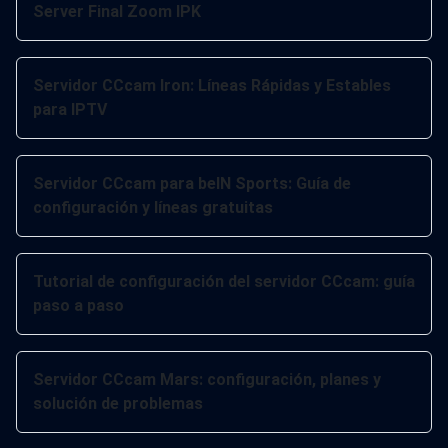
Server Final Zoom IPK
Servidor CCcam Iron: Líneas Rápidas y Estables
para IPTV
Servidor CCcam para beIN Sports: Guía de
configuración y líneas gratuitas
Tutorial de configuración del servidor CCcam: guía
paso a paso
Servidor CCcam Mars: configuración, planes y
solución de problemas