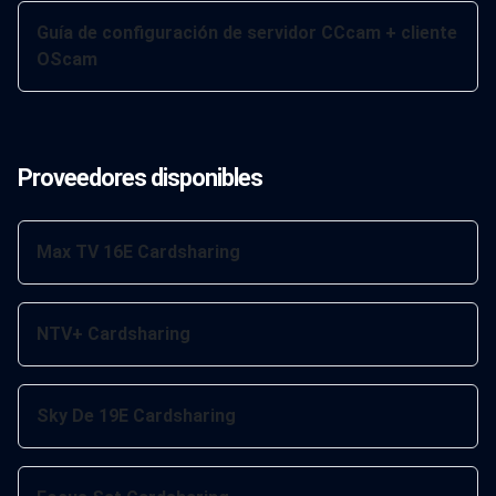
Guía de configuración de servidor CCcam + cliente
OScam
Proveedores disponibles
Max TV 16E Cardsharing
NTV+ Cardsharing
Sky De 19E Cardsharing