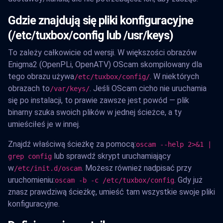
Gdzie znajdują się pliki konfiguracyjne
(/etc/tuxbox/config lub /usr/keys)
To zależy całkowicie od wersji. W większości obrazów
Enigma2 (OpenPLi, OpenATV) OScam skompilowany dla
tego obrazu używa
. W niektórych
/etc/tuxbox/config/
obrazach to
. Jeśli OScam cicho nie uruchamia
/var/keys/
się po instalacji, to prawie zawsze jest powód — plik
binarny szuka swoich plików w jednej ścieżce, a ty
umieściłeś je w innej.
Znajdź właściwą ścieżkę za pomocą:
oscam --help 2>&1 |
lub sprawdź skrypt uruchamiający
grep config
w
. Możesz również nadpisać przy
/etc/init.d/oscam
uruchomieniu:
. Gdy już
oscam -b -c /etc/tuxbox/config
znasz prawdziwą ścieżkę, umieść tam wszystkie swoje pliki
konfiguracyjne.