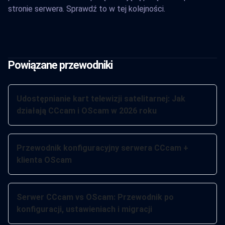
stronie serwera. Sprawdź to w tej kolejności.
Powiązane przewodniki
Udostępnianie kart telewizji satelitarnej: Jak
działają CCcam i OScam w 2026 roku
Przewodnik konfiguracyjny serwera CCcam +
klienta OScam
Serwer CCcam vs OScam: Przewodnik po
konfiguracji, ustawieniach i migracji