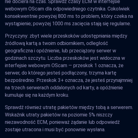
nie dociera na czas. Sprawdź czasy ECM w interfejsie
webowym OScam dla odpowiedniego czytnika. Cokolwiek
konsekwentnie powyżej 800 ms to problem, który czeka na
wystąpienie; powyżej 1000 ms zacięcia stają się regularne.
Przyczyny: zbyt wiele przeskoków udostępniania między
źródłową kartą a twoim odbiornikiem, odległość
geograficzna i opóźnienie, lub przeciążony serwer w
godzinach szczytu. Liczba przeskoków jest widoczna w
interfejsie webowym OScam — przeskok 1 oznacza, że
serwer, do którego jesteś podłączony, trzyma kartę
bezpośrednio. Przeskok 3+ oznacza, że jesteś przynajmniej
na trzech serwerach oddalonych od karty, a opóźnienie
kumuluje się na każdym kroku.
Sprawdź również utratę pakietów między tobą a serwerem.
Wskaźnik utraty pakietów na poziomie 5% niszczy
niezawodność ECM, ponieważ żądanie lub odpowiedź
zostaje utracona i musi być ponownie wysłana.