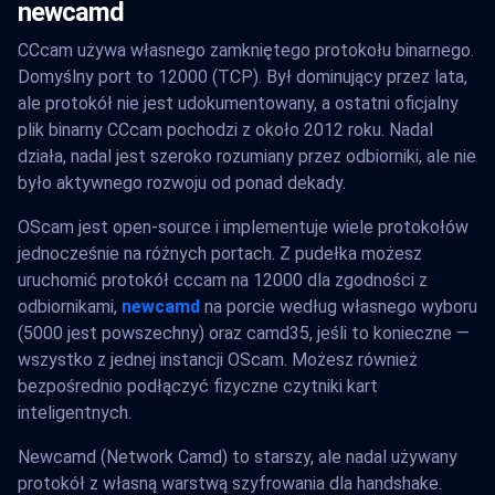
newcamd
CCcam używa własnego zamkniętego protokołu binarnego.
Domyślny port to 12000 (TCP). Był dominujący przez lata,
ale protokół nie jest udokumentowany, a ostatni oficjalny
plik binarny CCcam pochodzi z około 2012 roku. Nadal
działa, nadal jest szeroko rozumiany przez odbiorniki, ale nie
było aktywnego rozwoju od ponad dekady.
OScam jest open-source i implementuje wiele protokołów
jednocześnie na różnych portach. Z pudełka możesz
uruchomić protokół cccam na 12000 dla zgodności z
odbiornikami,
newcamd
na porcie według własnego wyboru
(5000 jest powszechny) oraz camd35, jeśli to konieczne —
wszystko z jednej instancji OScam. Możesz również
bezpośrednio podłączyć fizyczne czytniki kart
inteligentnych.
Newcamd (Network Camd) to starszy, ale nadal używany
protokół z własną warstwą szyfrowania dla handshake.