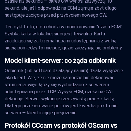
czasie niż sekunda — okres CW wynosi zazwyczaj 10
sekund, ale jeśli odpowiedź na ECM zajmuje zbyt długo,
następuje zacięcie przed przybyciem nowego CW.
Ten cykl to to, o co chodzi w monitorowaniu "czasu ECM".
Szybka karta w lokalnej sieci jest trywialna. Karta
znajdująca się za trzema hopami udostępniania z wolną
siecią pomiędzy to miejsce, gdzie zaczynają się problemy.
Model klient-serwer: co żąda odbiornik
Odbiornik (lub softcam działający na nim) działa wyłącznie
jako klient. Wie, że nie może samodzielnie dekodować
strumienia, więc łączy się wychodząco z serwerem
udostępniania przez TCP. Wysyła ECM, czeka na CW i
dekoduje. Serwer wykonuje rzeczywistą pracę z kartą.
Dlatego przekierowanie portów jest kwestią po stronie
serwera — klient inicjuje połączenie.
Protokół CCcam vs protokół OScam vs