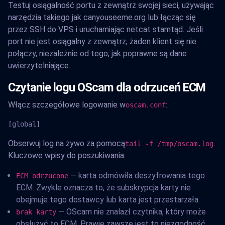
Testuj osiągalność portu z zewnątrz swojej sieci, używając
narzędzia takiego jak canyouseeme.org lub łącząc się
przez SSH do VPS i uruchamiając netcat stamtąd. Jeśli
port nie jest osiągalny z zewnątrz, żaden klient się nie
połączy, niezależnie od tego, jak poprawne są dane
uwierzytelniające.
Czytanie logu OScam dla odrzuceń ECM
Włącz szczegółowe logowanie w
:
oscam.conf
[global]
Obserwuj log na żywo za pomocą
.
tail -f /tmp/oscam.log
Kluczowe wpisy do poszukiwania:
— karta odmówiła deszyfrowania tego
ECM odrzucone
ECM. Zwykle oznacza to, że subskrypcja karty nie
obejmuje tego dostawcy lub karta jest przestarzała.
— OScam nie znalazł czytnika, który może
brak karty
obsłużyć to ECM. Prawie zawsze jest to niezgodność