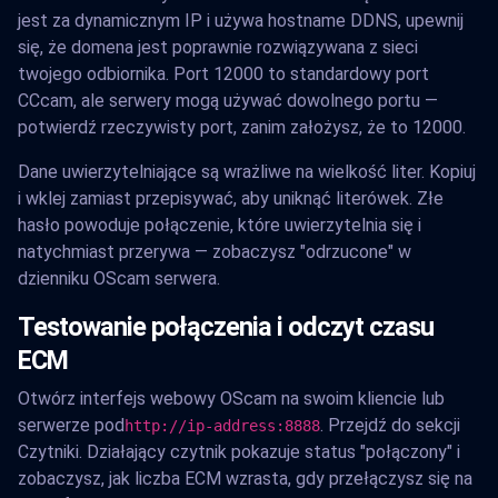
jest za dynamicznym IP i używa hostname DDNS, upewnij
się, że domena jest poprawnie rozwiązywana z sieci
twojego odbiornika. Port 12000 to standardowy port
CCcam, ale serwery mogą używać dowolnego portu —
potwierdź rzeczywisty port, zanim założysz, że to 12000.
Dane uwierzytelniające są wrażliwe na wielkość liter. Kopiuj
i wklej zamiast przepisywać, aby uniknąć literówek. Złe
hasło powoduje połączenie, które uwierzytelnia się i
natychmiast przerywa — zobaczysz "odrzucone" w
dzienniku OScam serwera.
Testowanie połączenia i odczyt czasu
ECM
Otwórz interfejs webowy OScam na swoim kliencie lub
serwerze pod
. Przejdź do sekcji
http://ip-address:8888
Czytniki. Działający czytnik pokazuje status "połączony" i
zobaczysz, jak liczba ECM wzrasta, gdy przełączysz się na