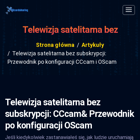
Telewizja satelitarna bez
subskrypcji: Przewodnik po
Strona główna
Artykuły
konfiguracji CCcam i OScam
Telewizja satelitarna bez subskrypcji:
Przewodnik po konfiguracji CCcam i OScam
Telewizja satelitarna bez
subskrypcji: CCcam& Przewodnik
po konfiguracji OScam
Jeśli kiedykolwiek zastanawiałeś się, jak ludzie uruchamiają