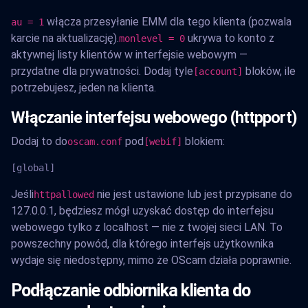
włącza przesyłanie EMM dla tego klienta (pozwala
au = 1
karcie na aktualizację).
ukrywa to konto z
monlevel = 0
aktywnej listy klientów w interfejsie webowym —
przydatne dla prywatności. Dodaj tyle
bloków, ile
[account]
potrzebujesz, jeden na klienta.
Włączanie interfejsu webowego (httpport)
Dodaj to do
pod
blokiem:
oscam.conf
[webif]
[global]
Jeśli
nie jest ustawione lub jest przypisane do
httpallowed
127.0.0.1, będziesz mógł uzyskać dostęp do interfejsu
webowego tylko z localhost — nie z twojej sieci LAN. To
powszechny powód, dla którego interfejs użytkownika
wydaje się niedostępny, mimo że OScam działa poprawnie.
Podłączanie odbiornika klienta do