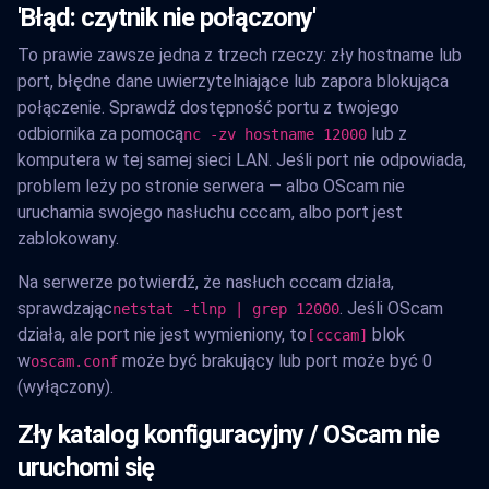
'Błąd: czytnik nie połączony'
To prawie zawsze jedna z trzech rzeczy: zły hostname lub
port, błędne dane uwierzytelniające lub zapora blokująca
połączenie. Sprawdź dostępność portu z twojego
odbiornika za pomocą
lub z
nc -zv hostname 12000
komputera w tej samej sieci LAN. Jeśli port nie odpowiada,
problem leży po stronie serwera — albo OScam nie
uruchamia swojego nasłuchu cccam, albo port jest
zablokowany.
Na serwerze potwierdź, że nasłuch cccam działa,
sprawdzając
. Jeśli OScam
netstat -tlnp | grep 12000
działa, ale port nie jest wymieniony, to
blok
[cccam]
w
może być brakujący lub port może być 0
oscam.conf
(wyłączony).
Zły katalog konfiguracyjny / OScam nie
uruchomi się