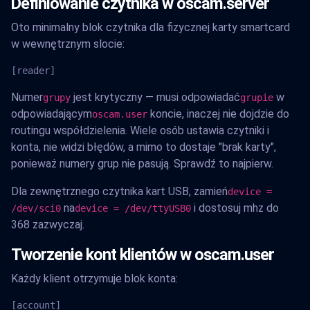
Definiowanie czytnika w oscam.server
Oto minimalny blok czytnika dla fizycznej karty smartcard
w wewnętrznym slocie:
[reader]
Numer
jest krytyczny — musi odpowiadać
w
grupy
grupie
odpowiadającym
koncie, inaczej nie dojdzie do
oscam.user
routingu współdzielenia. Wiele osób ustawia czytniki i
konta, nie widzi błędów, a mimo to dostaje "brak karty",
ponieważ numery grup nie pasują. Sprawdź to najpierw.
Dla zewnętrznego czytnika kart USB, zamień
device =
na
i dostosuj mhz do
/dev/sci0
device = /dev/ttyUSB0
368 zazwyczaj.
Tworzenie kont klientów w oscam.user
Każdy klient otrzymuje blok konta:
[account]