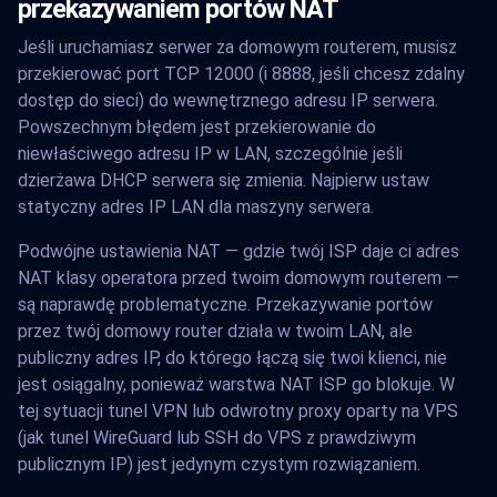
przekazywaniem portów NAT
Jeśli uruchamiasz serwer za domowym routerem, musisz
przekierować port TCP 12000 (i 8888, jeśli chcesz zdalny
dostęp do sieci) do wewnętrznego adresu IP serwera.
Powszechnym błędem jest przekierowanie do
niewłaściwego adresu IP w LAN, szczególnie jeśli
dzierżawa DHCP serwera się zmienia. Najpierw ustaw
statyczny adres IP LAN dla maszyny serwera.
Podwójne ustawienia NAT — gdzie twój ISP daje ci adres
NAT klasy operatora przed twoim domowym routerem —
są naprawdę problematyczne. Przekazywanie portów
przez twój domowy router działa w twoim LAN, ale
publiczny adres IP, do którego łączą się twoi klienci, nie
jest osiągalny, ponieważ warstwa NAT ISP go blokuje. W
tej sytuacji tunel VPN lub odwrotny proxy oparty na VPS
(jak tunel WireGuard lub SSH do VPS z prawdziwym
publicznym IP) jest jedynym czystym rozwiązaniem.