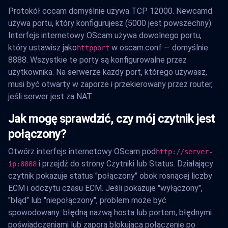
Protokół cccam domyślnie używa TCP 12000. Newcamd
używa portu, który konfigurujesz (5000 jest powszechny).
Interfejs internetowy OScam używa dowolnego portu,
który ustawisz jako
w oscam.conf — domyślnie
httpport
8888. Wszystkie te porty są konfigurowalne przez
użytkownika. Na serwerze każdy port, którego używasz,
musi być otwarty w zaporze i przekierowany przez router,
jeśli serwer jest za NAT.
Jak mogę sprawdzić, czy mój czytnik jest
połączony?
Otwórz interfejs internetowy OScam pod
http://server-
i przejdź do strony Czytniki lub Status. Działający
ip:8888
czytnik pokazuje status "połączony" obok rosnącej liczby
ECM i odczytu czasu ECM. Jeśli pokazuje "wyłączony",
"błąd" lub "niepołączony", problem może być
spowodowany: błędną nazwą hosta lub portem, błędnymi
poświadczeniami lub zaporą blokującą połączenie po