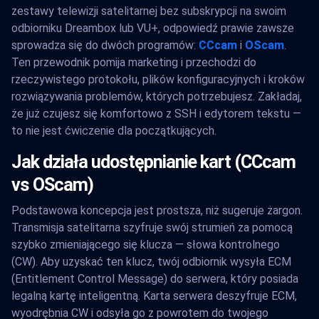
zestawy telewizji satelitarnej bez subskrypcji na swoim
odbiorniku Dreambox lub VU+, odpowiedź prawie zawsze
sprowadza się do dwóch programów:
CCcam
i
OScam
.
Ten przewodnik pomija marketing i przechodzi do
rzeczywistego protokołu, plików konfiguracyjnych i kroków
rozwiązywania problemów, których potrzebujesz. Zakładaj,
że już czujesz się komfortowo z SSH i edytorem tekstu —
to nie jest ćwiczenie dla początkujących.
Jak działa udostępnianie kart (CCcam
vs OScam)
Podstawowa koncepcja jest prostsza, niż sugeruje żargon.
Transmisja satelitarna szyfruje swój strumień za pomocą
szybko zmieniającego się klucza — słowa kontrolnego
(CW). Aby uzyskać ten klucz, twój odbiornik wysyła ECM
(Entitlement Control Message) do serwera, który posiada
legalną kartę inteligentną. Karta serwera deszyfruje ECM,
wyodrębnia CW i odsyła go z powrotem do twojego