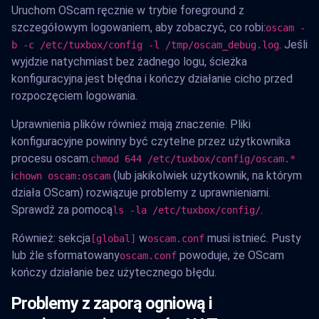
Uruchom OScam ręcznie w trybie foreground z
szczegółowym logowaniem, aby zobaczyć, co robi:
oscam -
. Jeśli
b -c /etc/tuxbox/config -l /tmp/oscam_debug.log
wyjdzie natychmiast bez żadnego logu, ścieżka
konfiguracyjna jest błędna i kończy działanie cicho przed
rozpoczęciem logowania.
Uprawnienia plików również mają znaczenie. Pliki
konfiguracyjne powinny być czytelne przez użytkownika
procesu oscam.
chmod 644 /etc/tuxbox/config/oscam.*
i
(lub jakikolwiek użytkownik, na którym
chown oscam:oscam
działa OScam) rozwiązuje problemy z uprawnieniami.
Sprawdź za pomocą
.
ls -la /etc/tuxbox/config/
Również: sekcja
w
musi istnieć. Pusty
[global]
oscam.conf
lub źle sformatowany
powoduje, że OScam
oscam.conf
kończy działanie bez użytecznego błędu.
Problemy z zaporą ogniową i