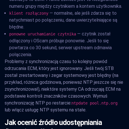
numeru grupy między czytnikiem a kontem użytkownika.
— normalne, ale jeśli zdarza się to
klient rozłączony
natychmiast po połączeniu, dane uwierzytelniające są
błędne.
— czytnik został
ponowne uruchamianie czytnika
odłączony i OScam próbuje ponownie. Jeśli to się
powtarza co 30 sekund, serwer upstream odmawia
połączenia.
Problemy z synchronizacją czasu to kolejny powód
odrzucania ECM, który jest ignorowany. Jeśli twój STB
został zrestartowany i zegar systemowy jest błędny (na
przykład, różnica godzinowa, ponieważ NTP jeszcze się nie
zsynchronizował), niektóre systemy CA odrzucają ECM na
podstawie kontroli znaczników czasowych. Wymuś
synchronizację NTP po restarcie:
ntpdate pool.ntp.org
lub włącz usługę NTP systemu na stałe.
Jak ocenić źródło udostępniania