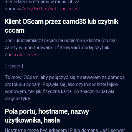
menedżera softcamu w menu lub za
pomocą
.
/etc/init.d/softcam start
Klient OScam przez camd35 lub czytnik
cccam
Jeśli uruchamiasz OScam na odbiorniku klienta (co ma
zalety w monitorowaniu i filtrowaniu), dodaj czytnik
do
:
oscam.server
[reader]
To mówi OScam, aby połączyć się z serwerem za pomocą
protokołu cccam. Pojawia się jako czytnik w interfejsie
webowym, tak jak fizyczna karta, co znacznie ułatwia
diagnostykę.
Pola portu, hostname, nazwy
użytkownika, hasła
Hostname może być adresem IP lub domeną. Jeśli serwer