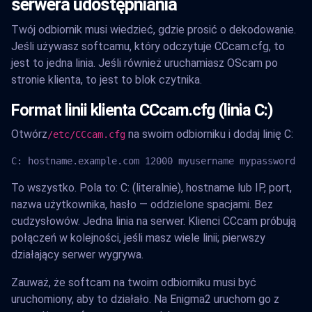
serwera udostępniania
Twój odbiornik musi wiedzieć, gdzie prosić o dekodowanie.
Jeśli używasz softcamu, który odczytuje CCcam.cfg, to
jest to jedna linia. Jeśli również uruchamiasz OScam po
stronie klienta, to jest to blok czytnika.
Format linii klienta CCcam.cfg (linia C:)
Otwórz
na swoim odbiorniku i dodaj linię C:
/etc/CCcam.cfg
C: hostname.example.com 12000 myusername mypassword
To wszystko. Pola to: C: (literalnie), hostname lub IP, port,
nazwa użytkownika, hasło — oddzielone spacjami. Bez
cudzysłowów. Jedna linia na serwer. Klienci CCcam próbują
połączeń w kolejności, jeśli masz wiele linii; pierwszy
działający serwer wygrywa.
Zauważ, że softcam na twoim odbiorniku musi być
uruchomiony, aby to działało. Na Enigma2 uruchom go z