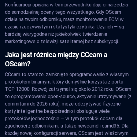
Konfiguracja opisana w tym przewodniku daje ci narzędzia
do samodzielnej oceny tego wszystkiego. Gdy OScam
działa na twoim odbiorniku, masz monitorowanie ECM w
czasie rzeczywistym i statystyki czytnika. Użyj ich — są
bardziej wiarygodne niż jakiekolwiek twierdzenie
marketingowe o telewizji satelitarnej bez subskrypcji.
Jaka jest różnica między CCcam a
OScam?
CCcam to starsze, zamknięte oprogramowanie z własnym
protokołem binarnym, który domyślnie korzysta z portu
TCP 12000. Rozwój zatrzymał się około 2012 roku. OScam
to oprogramowanie open-source, aktywnie utrzymywane (z
commitami do 2026 roku), może odczytywać fizyczne
karty inteligentne bezpośrednio i obsługuje wiele
protokołów jednocześnie — w tym protokół cccam dla
zgodności z odbiornikami, a także newcamd i camd35. Dla
każdej nowej konfiguracji serwera, OScam jest właściwym