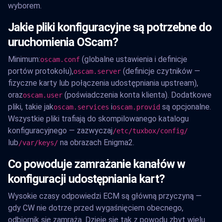
wyborem.
Jakie pliki konfiguracyjne są potrzebne do
uruchomienia OScam?
Minimum:
(globalne ustawienia i definicje
oscam.conf
portów protokołu),
(definicje czytników —
oscam.server
fizyczne karty lub połączenia udostępniania upstream),
oraz
(poświadczenia konta klienta). Dodatkowe
oscam.user
pliki, takie jak
i
są opcjonalne.
oscam.services
oscam.provid
Wszystkie pliki trafiają do skompilowanego katalogu
konfiguracyjnego — zazwyczaj
/etc/tuxbox/config/
lub
na obrazach Enigma2.
/var/keys/
Co powoduje zamrażanie kanałów w
konfiguracji udostępniania kart?
Wysokie czasy odpowiedzi ECM są główną przyczyną —
gdy CW nie dotrze przed wygaśnięciem obecnego,
odbiornik się zamraża. Dzieje się tak z powodu zbyt wielu