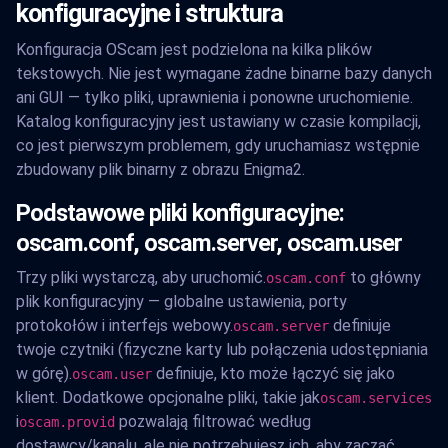
konfiguracyjne i struktura
Konfiguracja OScam jest podzielona na kilka plików
tekstowych. Nie jest wymagane żadne binarne bazy danych
ani GUI — tylko pliki, uprawnienia i ponowne uruchomienie.
Katalog konfiguracyjny jest ustawiany w czasie kompilacji,
co jest pierwszym problemem, gdy uruchamiasz wstępnie
zbudowany plik binarny z obrazu Enigma2.
Podstawowe pliki konfiguracyjne:
oscam.conf, oscam.server, oscam.user
Trzy pliki wystarczą, aby uruchomić.
to główny
oscam.conf
plik konfiguracyjny — globalne ustawienia, porty
protokołów i interfejs webowy.
definiuje
oscam.server
twoje czytniki (fizyczne karty lub połączenia udostępniania
w górę).
definiuje, kto może łączyć się jako
oscam.user
klient. Dodatkowe opcjonalne pliki, takie jak
oscam.services
i
pozwalają filtrować według
oscam.provid
dostawcy/kanalu, ale nie potrzebujesz ich, aby zacząć.