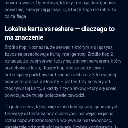
monitorowania. Operatorzy, którzy traktują dostępność
poważnie, zazwyczaj ją mają. Ci, którzy tego nie robią, to
żółta flaga.
Lokalna karta vs reshare — dlaczego to
ma znaczenie
Źródło hop 1 oznacza, że serwer, z którym się łączysz,
fizycznie przechowuje kartę inteligentną. Źródło hop 2
oznacza, że twój serwer łączy się z innym serwerem, który
przechowuje kartę. Każdy hop dodaje opóźnienie i
potencjalny punkt awarii. Łańcuch reshare z 3 lub więcej
hopów to prośba o kłopoty — jesteś trzy serwery od
rzeczywistej karty, a każdy z tych linków, który się urwie,
powoduje, że twoje połączenie zawodzi.
To jedna rzecz, którą większość konfiguracji ignorujących
telewizję satelitarną bez subskrypcji nie wyjaśnia jasno:
liczba hopów bezpośrednio wpływa na niezawodność,
niezależnie od prędkości serwera. Szybka konfiguracja 3-