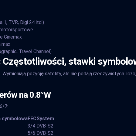
1, TVR, Digi 24 itd.)
je motorsportowe
ie Cinemax
nimax
graphic, Travel Channel)
 Częstotliwości, stawki symbolo
Wymieniają pozycję satelity, ale nie podają rzeczywistych lic
derów na 0.8°W
6/7:
 symbolowa
FEC
System
3/4
DVB-S2
5/6
DVB-S2