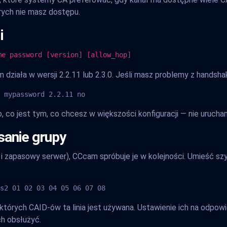
ych nie masz dostępu.
i
me password [version] [allow_hop]
ała w wersji 2.2.11 lub 2.3.0. Jeśli masz problemy z handshak
 mypassword 2.2.11 no
p, co jest tym, co chcesz w większości konfiguracji — nie urucha
isanie grupy
y i zapasowy serwer), CCcam spróbuje je w kolejności. Umieść sz
s2 01 02 03 04 05 06 07 08
 których CAID-ów ta linia jest używana. Ustawienie ich na odpo
ch obsłużyć.