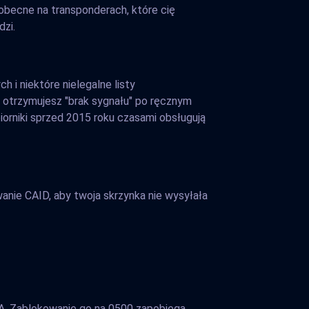
 obecne na transponderach, które cię
dzi.
 i niektóre nielegalne listy
i otrzymujesz "brak sygnału" po ręcznym
orniki sprzed 2015 roku czasami obsługują
owanie CAID, aby twoja skrzynka nie wysyłała
A. Zablokowanie go na 0500 zapobiega