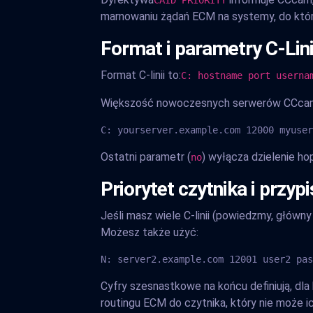
CAID PRIORITY
marnowaniu żądań ECM na systemy, do któr
Format i parametry C-Lini
Format C-linii to:
C: hostname port userna
Większość nowoczesnych serwerów CCcam dzi
C: yourserver.example.com 12000 myuser
Ostatni parametr (
) wyłącza dzielenie ho
no
Priorytet czytnika i przyp
Jeśli masz wiele C-linii (powiedzmy, główn
Możesz także użyć:
N: server2.example.com 12001 user2 pas
Cyfry szesnastkowe na końcu definiują, dla
routingu ECM do czytnika, który nie może i