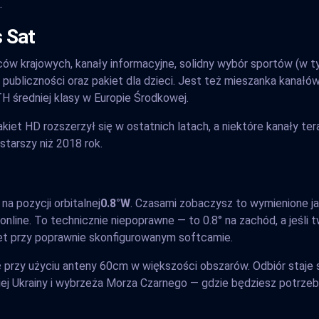
.
 Sat
w krajowych, kanały informacyjne, solidny wybór sportów (w t
ubliczności oraz pakiet dla dzieci. Jest też mieszanka kanałów
 średniej klasy w Europie Środkowej.
akiet HD rozszerzył się w ostatnich latach, a niektóre kanały t
 starszy niż 2018 rok.
na pozycji orbitalnej
0.8°W
. Czasami zobaczysz to wymienione j
nline. To technicznie niepoprawne — to 0.8° na zachód, a jeśli t
wet przy poprawnie skonfigurowanym softcamie.
przy użyciu anteny 60cm w większości obszarów. Odbiór staje s
iej Ukrainy i wybrzeża Morza Czarnego — gdzie będziesz potrze