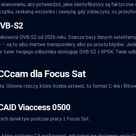
skanowaniu, aby potwierdzić, jakie identyfikatory są faktycznie
początku; zeskanuj wszystko i zawężaj, gdy zobaczysz, co przecho
DVB-S2
kowicie DVB-S2 od 2026 roku. Starsze bazy danych satelitarnych
 — są to albo martwe transpondery, albo po prostu błędne. Jeśl
e tuner twojego odbiornika obsługuje DVB-S2 z 8PSK. Tanie odbi
 CCcam dla Focus Sat
a. Główne rzeczy, które trzeba ustawić, to format C-linii i filtr
 CAID Viaccess 0500
ych dyrektyw podczas pracy z Focus Sat:
 które systemy CA preferować, gdy kanał ma dostępne wiele C