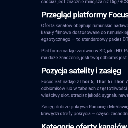
chociaż jest znacznie mniejsza niż Digi/RCS
Przegląd platformy Focus
Oferta kanałów obejmuje rumuńskie nadawcó
kanały filmowe dostosowane do rumuńskiej p
egzotycznego — to standardowy pakiet DTH
Platforma nadaje zarówno w SD, jak i HD. P
ma duże znaczenie, jeśli twój odbiornik jest
Pozycja satelity i zasięg
Focus Sat nadaje z
Thor 5, Thor 6 i Thor 7
odbiorników lub w tabelach częstotliwości o
właściwy slot, stracisz jakość sygnału na
Zasięg dobrze pokrywa Rumunię i Mołdawię 
krawędzi strefy pokrycia — części zachodn
Kategorie oferty kanałów