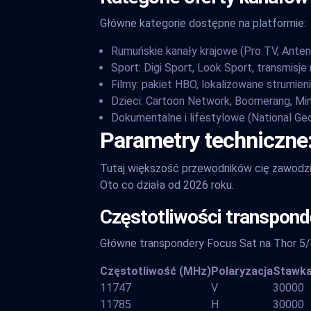
Główne kategorie dostępne na platformie:
Rumuńskie kanały krajowe (Pro TV, Antena 
Sport: Digi Sport, Look Sport, transmis
Filmy: pakiet HBO, lokalizowane strumien
Dzieci: Cartoon Network, Boomerang, Mi
Dokumentalne i lifestylowe (National Geo
Parametry techniczne:
Tutaj większość przewodników cię zawodzi. 
Oto co działa od 2026 roku.
Częstotliwości transpon
Główne transpondery Focus Sat na Thor 5/
Częstotliwość (MHz)
Polaryzacja
Stawka
11747
V
30000
11785
H
30000