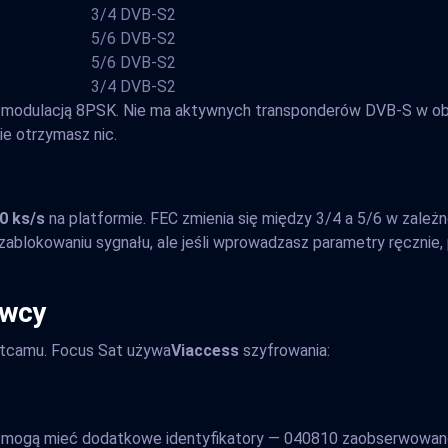
3/4
DVB-S2
5/6
DVB-S2
5/6
DVB-S2
3/4
DVB-S2
modulacją 8PSK. Nie ma aktywnych transponderów DVB-S w obec
ie otrzymasz nic.
0 ks/s
na platformie. FEC zmienia się między 3/4 a 5/6 w zależn
ablokowaniu sygnału, ale jeśli wprowadzasz parametry ręcznie
awcy
oftcamu. Focus Sat używa
Viaccess
szyfrowania:
w mogą mieć dodatkowe identyfikatory — 040810 zaobserwowano