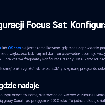
uracji Focus Sat: Konfigu
m
lub
OScam
nie jest skomplikowane, gdy masz odpowiednie par
, na co większość ludzi się natyka. Ten przewodnik obejmuje ws
a — prawdziwe fragmenty konfiguracji, rzeczywiste wartości, be
okazują "brak sygnału" lub twoje ECM-y wygasają, przejdź do sek
 gdzie nadaje
na typu direct-to-home, skierowana do widzów w Rumunii i Mołda
cią grupy Canal+ po przejęciu w 2023 roku. To jedna z dłużej dzi