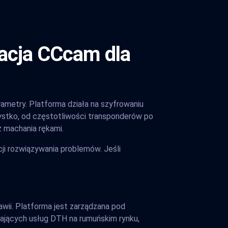
racja CCcam dla
ametry. Platforma działa na szyfrowaniu
zystko, od częstotliwości transponderów po
z machania rękami.
cji rozwiązywania problemów. Jeśli
wii. Platforma jest zarządzana pod
ałających usług DTH na rumuńskim rynku,