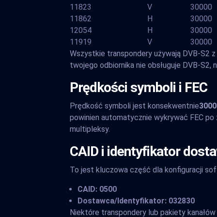
11823
V
30000
11862
H
30000
12054
H
30000
11919
V
30000
Wszystkie transpondery używają DVB-S2 z 
twojego odbiornika nie obsługuje DVB-S2, n
Prędkości symboli i FEC
Prędkość symboli jest konsekwentnie
3000
powinien automatycznie wykrywać FEC po z
multipleksy.
CAID i identyfikator dost
To jest kluczowa część dla konfiguracji s
CAID: 0500
Dostawca/Identyfikator: 032830
Niektóre transpondery lub pakiety kanałó