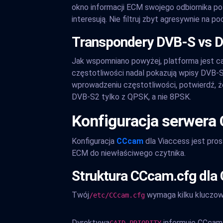
okno informacji ECM swojego odbiornika po 
interesują. Nie filtruj zbyt agresywnie na 
Transpondery DVB-S vs 
Jak wspomniano powyżej, platforma jest cał
częstotliwości nadal pokazują wpisy DVB-S
wprowadzeniu częstotliwości, potwierdź, ż
DVB-S2 tylko z QPSK, a nie 8PSK.
Konfiguracja serwera
Konfiguracja
CCcam
dla Viaccess jest prost
ECM do niewłaściwego czytnika.
Struktura CCcam.cfg dla
Twój
wymaga kilku kluczow
/etc/CCcam.cfg
Dyrektywa
informuje CCcam,