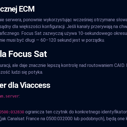
ęcznej ECM
e serwera, ponownie wykorzystując wcześniej otrzymane słowa 
dny dla większości konfiguracji. Jeśli kanały przerywają na chw
raficznego. Focus Sat zazwyczaj używa 10-sekundowego okresu 
nie musi być długi — 60–120 sekund jest w porządku.
la Focus Sat
racji, ale daje znacznie lepszą kontrolę nad routowaniem CAID. 
zość ludzi się potyka.
er dla Viaccess
:
am.server
ogranicza ten czytnik do konkretnego identyfikato
0500:032830
(jak Canalsat France na 0500:032000 lub podobnych), będą one 