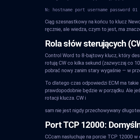
N: hostname port username password 01 
Ciąg szesnastkowy na końcu to klucz Newc
ręcznie, ale wiedza, czym to jest, ma znacz
Rola słów sterujących (CW
Control Word to 8-bajtowy klucz, który d
rotują CW co kilka sekund (zazwyczaj co 10 
pobrać nowy zanim stary wygaśnie — w przec
To dlatego czas odpowiedzi ECM ma takie z
prawdopodobnie będzie w porządku. Ale jeśl
rotacji klucza. CW i
sam nie jest nigdy przechowywany długote
Port TCP 12000: Domyśln
CCcam nasłuchuje na porcie TCP 12000 w c