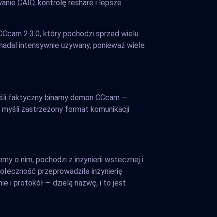
rowanie CAID, kontrolę reshare i lepsze
CCcam 2.3.0, który pochodzi sprzed wielu
nadal intensywnie używany, ponieważ wiele
yśli faktyczny binarny demon CCcam —
 myśli zastrzeżony format komunikacji
y o nim, pochodzi z inżynierii wstecznej i
łeczność przeprowadziła inżynierię
i protokół — dzielą nazwę, i to jest