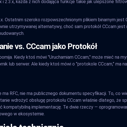
2.x i 2.3.x, każda z nich dodająca funkcje takie jak ulepszone filt
3.x. Ostatnim szeroko rozpowszechnionym plikiem binarnym jest 
ywnie utrzymywanej alternatywy, choć sam protokół CCcam jest 
zbudowanych.
ie vs. CCcam jako Protokół
zi pomija. Kiedy ktoś mówi "Uruchamiam CCcam," może mieć na m
nik lub serwer. Ale kiedy ktoś mówi o "protokole CCcam," ma na
 ma RFC, nie ma publicznego dokumentu specyfikacji. To, co wiem
tanie wdrożyć obsługę protokołu CCcam właśnie dlatego, że spo
ć kompatybilną implementację. Te dwie rzeczy — oprogramowanie 
nowego w ekosystemie.