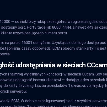
12000 — co niektórzy robią, szczególnie w regionach, gdzie udos
dostępny port. Porty takie jak 8080, 4444, a nawet 443 są czas
ie klienta używa pasującego numeru portu.
ielnie na porcie 16001 domyślnie. Uzyskujesz do niego dostęp p
udostępniania, czasy odpowiedzi ECM i obecny stan karty. To je
 powie.
głość udostępniania w sieciach CCca
szych i najmniej wyjaśnianych koncepcji w sieciach CCcam. Gdy 
ą ponownie udostępnić innemu klientowi — dodając jeden przesko
 do karty fizycznej. Liczba przeskoków 1 oznacza, że między tob
dnich serwerów.
wiedzi ECM. W dobrze skonfigurowanej sieci z szybkimi serwer
oza przeskokiem 3 ma tendencję do powodowania niestabilnego