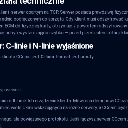
iała technicznie
lient-serwer opartym na TCP. Serwer posiada prawdziwą fizyczn
ośrednio podłączonym do sprzętu. Gdy klient musi odszyfrować k
en ECM do fizycznej karty, otrzymuje z powrotem odszyfrowany
 się odbyć wystarczająco szybko — przed przedziałem rotacji klu
 C-linie i N-linie wyjaśnione
 klienta CCcam jest
C-linia
. Format jest prosty:
ypassword
oim odbiornik lub urządzeniu klienta. Mówi ona demonowi CCcam 
 mieć wiele C-linii wskazujących na różne serwery, a CCcam będ
ego, ale powiązanego protokołu. Jeśli łączysz serwer CCcam z
t: