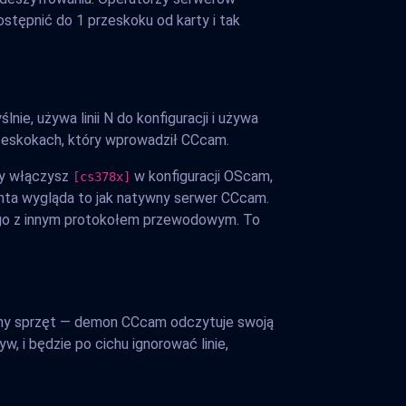
stępnić do 1 przeskoku od karty i tak
e, używa linii N do konfiguracji i używa
rzeskokach, który wprowadził CCcam.
dy włączysz
w konfiguracji OScam,
[cs378x]
ta wygląda to jak natywny serwer CCcam.
go z innym protokołem przewodowym. To
ny sprzęt — demon CCcam odczytuje swoją
w, i będzie po cichu ignorować linie,