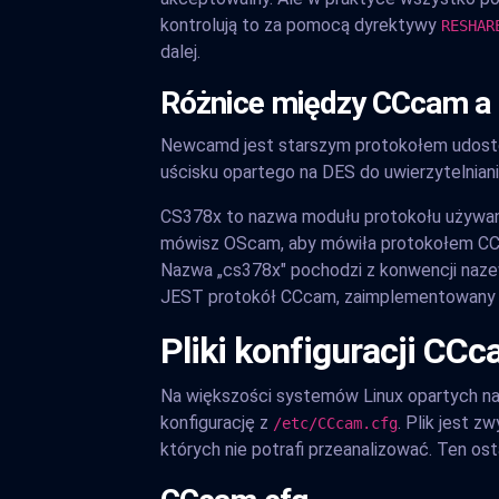
kontrolują to za pomocą dyrektywy
RESHAR
dalej.
Różnice między CCcam a
Newcamd jest starszym protokołem udostępn
uścisku opartego na DES do uwierzytelnian
CS378x to nazwa modułu protokołu używan
mówisz OScam, aby mówiła protokołem CCc
Nazwa „cs378x" pochodzi z konwencji na
JEST protokół CCcam, zaimplementowany
Pliki konfiguracji CC
Na większości systemów Linux opartych 
konfigurację z
. Plik jest z
/etc/CCcam.cfg
których nie potrafi przeanalizować. Ten o