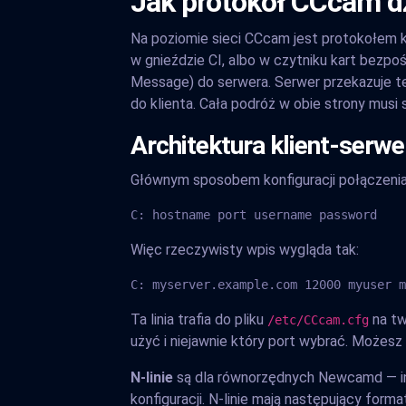
Jak protokół CCcam dz
Na poziomie sieci CCcam jest protokołem k
w gnieździe CI, albo w czytniku kart bezp
Message) do serwera. Serwer przekazuje t
do klienta. Cała podróż w obie strony musi
Architektura klient-serwer:
Głównym sposobem konfiguracji połączenia
C: hostname port username password
Więc rzeczywisty wpis wygląda tak:
C: myserver.example.com 12000 myuser m
Ta linia trafia do pliku
na tw
/etc/CCcam.cfg
użyć i niejawnie który port wybrać. Możesz
N-linie
są dla równorzędnych Newcamd — inn
konfiguracji. N-linie mają następujący forma