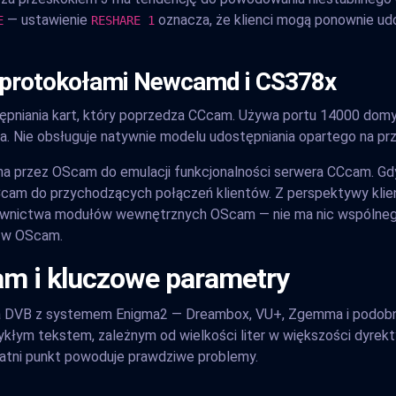
— ustawienie
oznacza, że klienci mogą ponownie udo
E
RESHARE 1
 protokołami Newcamd i CS378x
iania kart, który poprzedza CCcam. Używa portu 14000 domyślni
ia. Nie obsługuje natywnie modelu udostępniania opartego na p
a przez OScam do emulacji funkcjonalności serwera CCcam. G
am do przychodzących połączeń klientów. Z perspektywy klien
zewnictwa modułów wewnętrznych OScam — nie ma nic wspólne
 w OScam.
cam i kluczowe parametry
na DVB z systemem Enigma2 — Dreambox, VU+, Zgemma i podob
wykłym tekstem, zależnym od wielkości liter w większości dyrekty
statni punkt powoduje prawdziwe problemy.