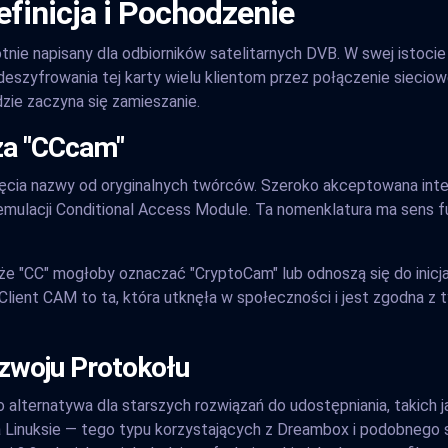
finicja i Pochodzenie
nie napisany dla odbiorników satelitarnych DVB. W swej istoci
deszyfrowania tej karty wielu klientom przez połączenie sieciow
zie zaczyna się zamieszanie.
za "CCcam"
ięcia nazwy od oryginalnych twórców. Szeroko akceptowana inte
 emulacji Conditional Access Module. Ta nomenklatura ma sens f
 że "CC" mogłoby oznaczać "CryptoCam" lub odnoszą się do inicjał
 Client CAM to ta, która utknęła w społeczności i jest zgodna z
ozwoju Protokołu
 alternatywa dla starszych rozwiązań do udostępniania, takich 
na Linuksie — tego typu korzystających z Dreambox i podobnego