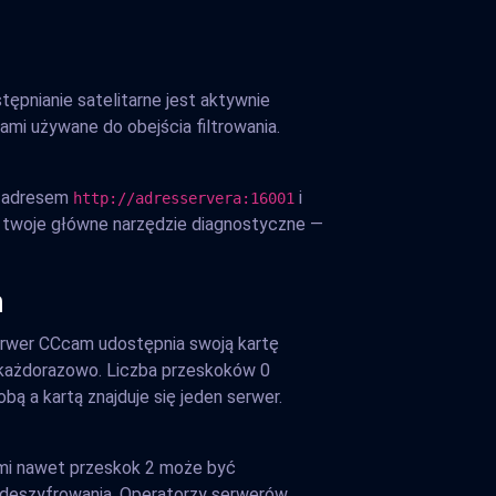
tępnianie satelitarne jest aktywnie
ami używane do obejścia filtrowania.
od adresem
i
http://adresservera:16001
st twoje główne narzędzie diagnostyczne —
m
serwer CCcam udostępnia swoją kartę
k każdorazowo. Liczba przeskoków 0
ą a kartą znajduje się jeden serwer.
ami nawet przeskok 2 może być
 deszyfrowania. Operatorzy serwerów