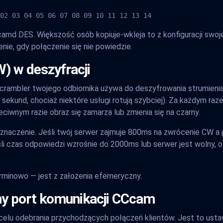
02 03 04 05 06 07 08 09 10 11 12 13 14
amd DES. Większość osób kopiuje-wkleja to z konfiguracji swoj
enie, gdy połączenie się nie powiedzie.
) w deszyfracji
escrambler twojego odbiornika używa do deszyfrowania strumien
sekund, chociaż niektóre usługi rotują szybciej). Za każdym raze
iwnym razie obraz się zamarza lub zmienia się na czarny.
naczenie. Jeśli twój serwer zajmuje 800ms na zwrócenie CW a pr
i czas odpowiedzi wzrośnie do 2000ms lub serwer jest wolny, ot
rminowo — jest z założenia efemeryczny.
y port komunikacji CCcam
elu odebrania przychodzących połączeń klientów. Jest to ust