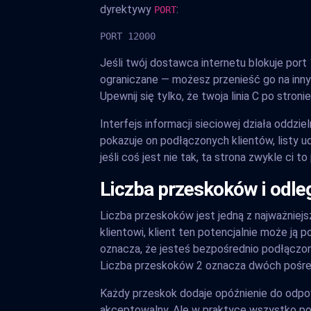
dyrektywy
:
PORT
PORT 12000
Jeśli twój dostawca internetu blokuje port 
ograniczane — możesz przenieść go na inny 
Upewnij się tylko, że twoja linia C po stron
Interfejs informacji sieciowej działa oddz
pokazuje on podłączonych klientów, listy 
jeśli coś jest nie tak, ta strona zwykle ci to
Liczba przeskoków i odle
Liczba przeskoków jest jedną z najważniej
klientowi, klient ten potencjalnie może j
oznacza, że jesteś bezpośrednio podłączony
Liczba przeskoków 2 oznacza dwóch pośre
Każdy przeskok dodaje opóźnienie do odpo
akceptowalny. Ale w praktyce wszystko p