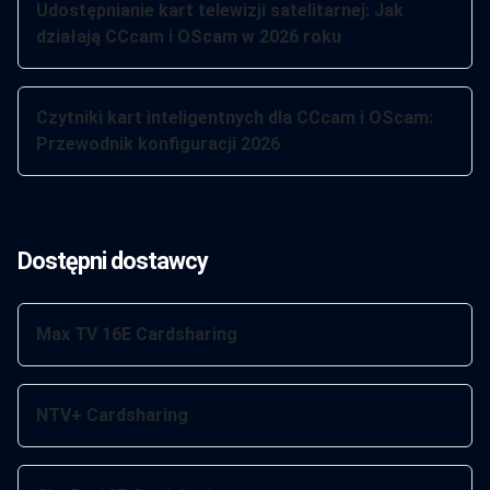
Udostępnianie kart telewizji satelitarnej: Jak
działają CCcam i OScam w 2026 roku
Czytniki kart inteligentnych dla CCcam i OScam:
Przewodnik konfiguracji 2026
Dostępni dostawcy
Max TV 16E Cardsharing
NTV+ Cardsharing