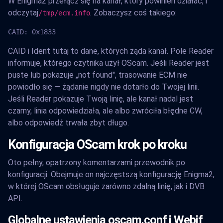
W Enigma2 przełącz się na kanał, który powinien działać, i
odczytaj
. Zobaczysz coś takiego:
/tmp/ecm.info
CAID: 0x1833
CAID i Ident tutaj to dane, których żąda kanał. Pole Reader
informuje, którego czytnika użył OScam. Jeśli Reader jest
puste lub pokazuje „not found", trasowanie ECM nie
powiodło się — żądanie nigdy nie dotarło do Twojej linii.
Jeśli Reader pokazuje Twoją linię, ale kanał nadal jest
czarny, linia odpowiedziała, ale albo zwróciła błędne CW,
albo odpowiedź trwała zbyt długo.
Konfiguracja OScam krok po kroku
Oto pełny, opatrzony komentarzami przewodnik po
konfiguracji. Obejmuje on najczęstszą konfigurację Enigma2,
w której OScam obsługuje zarówno zdalną linię, jak i DVB
API.
Globalne ustawienia oscam.conf i Webif