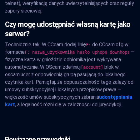
telnet), weryfikację danych uwierzytelniających oraz reguły
zapory sieciowej.
Czy mogę udostępniać własną kartę jako
serwer?
Technicznie tak. W CCcam dodaj linię
do CCcam.cfg w
F:
formacie
—
F: nazwa_użytkownika hasło uphops downhops
fizyczna karta w gnieździe odbiornika jest wykrywana
automatycznie. W OScam zdefiniuj
blok w
[account]
oscam.user z odpowiednią grupą pasującą do lokalnego
czytnika kart. Pamiętaj, że dopuszczalność tego zależy od
umowy subskrypcyjnej i lokalnych przepisów prawa —
większość umów subskrypcyjnych zabrania
udostępniania
kart
, a legalność różni się w zależności od jurysdykcji.
Powiązane przewodniki