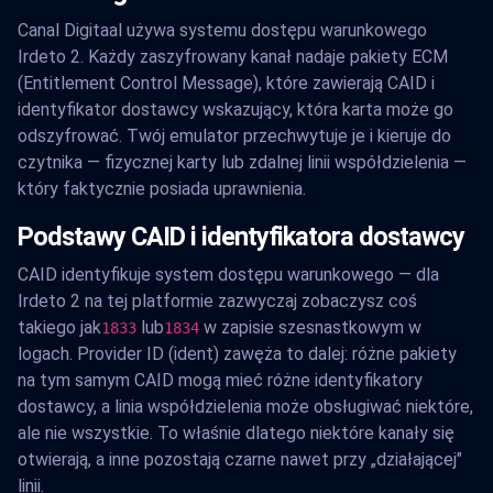
Canal Digitaal używa systemu dostępu warunkowego
Irdeto 2. Każdy zaszyfrowany kanał nadaje pakiety ECM
(Entitlement Control Message), które zawierają CAID i
identyfikator dostawcy wskazujący, która karta może go
odszyfrować. Twój emulator przechwytuje je i kieruje do
czytnika — fizycznej karty lub zdalnej linii współdzielenia —
który faktycznie posiada uprawnienia.
Podstawy CAID i identyfikatora dostawcy
CAID identyfikuje system dostępu warunkowego — dla
Irdeto 2 na tej platformie zazwyczaj zobaczysz coś
takiego jak
lub
w zapisie szesnastkowym w
1833
1834
logach. Provider ID (ident) zawęża to dalej: różne pakiety
na tym samym CAID mogą mieć różne identyfikatory
dostawcy, a linia współdzielenia może obsługiwać niektóre,
ale nie wszystkie. To właśnie dlatego niektóre kanały się
otwierają, a inne pozostają czarne nawet przy „działającej"
linii.