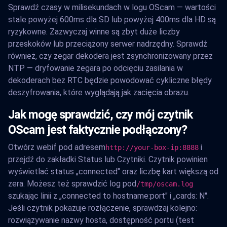
Sprawdź czasy w milisekundach w logu OScam — wartości
stale powyżej 600ms dla SD lub powyżej 400ms dla HD są
ryzykowne. Zazwyczaj winne są zbyt duże liczby
przeskoków lub przeciążony serwer nadrzędny. Sprawdź
również, czy zegar dekodera jest zsynchronizowany przez
NTP — dryfowanie zegara po odcięciu zasilania w
dekoderach bez RTC będzie powodować cykliczne błędy
deszyfrowania, które wyglądają jak zacięcia obrazu.
Jak mogę sprawdzić, czy mój czytnik
OScam jest faktycznie podłączony?
Otwórz webif pod adresem
i
http://your-box-ip:8888
przejdź do zakładki Status lub Czytniki. Czytnik powinien
wyświetlać status „connected" oraz liczbę kart większą od
zera. Możesz też sprawdzić log pod
/tmp/oscam.log
szukając linii z „connected to hostname:port" i „cards: N".
Jeśli czytnik pokazuje rozłączenie, sprawdzaj kolejno:
rozwiązywanie nazwy hosta, dostępność portu (test