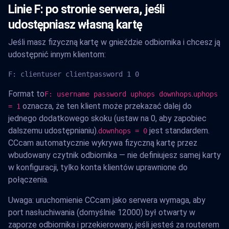
Linie F: po stronie serwera, jeśli
udostępniasz własną kartę
Jeśli masz fizyczną kartę w gnieździe odbiornika i chcesz ją
udostępnić innym klientom:
F: clientuser clientpassword 1 0
Format to
.
F: username password uphops downhops
uphops
oznacza, że ten klient może przekazać dalej do
= 1
jednego dodatkowego skoku (ustaw na 0, aby zapobiec
dalszemu udostępnianiu).
jest standardem.
downhops = 0
CCcam automatycznie wykrywa fizyczną kartę przez
wbudowany czytnik odbiornika — nie definiujesz samej karty
w konfiguracji, tylko konta klientów uprawnione do
połączenia.
Uwaga: uruchomienie CCcam jako serwera wymaga, aby
port nasłuchiwania (domyślnie 12000) był otwarty w
zaporze odbiornika i przekierowany, jeśli jesteś za routerem