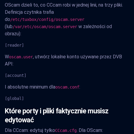
OScam dzieli to, co CCcam robi w jednej linii, na trzy pliki.
Definicja czytnika trafia
do
/etc/tuxbox/config/oscam.server
(lub
w zależności od
/var/etc/oscam/oscam.server
obrazu):
[reader]
W
, utwórz lokalne konto używane przez DVB
oscam.user
API:
[account]
I absolutne minimum dla
:
oscam.conf
[global]
Które porty i pliki faktycznie musisz
edytować
Dla CCcam: edytuj tylko
. Dla OScam:
CCcam.cfg