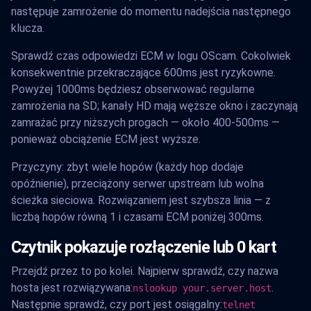
następuje zamrożenie do momentu nadejścia następnego
klucza.
Sprawdź czas odpowiedzi ECM w logu OScam. Cokolwiek
konsekwentnie przekraczające 600ms jest ryzykowne.
Powyżej 1000ms będziesz obserwować regularne
zamrożenia na SD; kanały HD mają węższe okno i zaczynają
zamrażać przy niższych progach — około 400-500ms —
ponieważ obciążenie ECM jest wyższe.
Przyczyny: zbyt wiele hopów (każdy hop dodaje
opóźnienie), przeciążony serwer upstream lub wolna
ścieżka sieciowa. Rozwiązaniem jest szybsza linia — z
liczbą hopów równą 1 i czasami ECM poniżej 300ms.
Czytnik pokazuje rozłączenie lub 0 kart
Przejdź przez to po kolei. Najpierw sprawdź, czy nazwa
hosta jest rozwiązywana:
.
nslookup your.server.host
Następnie sprawdź, czy port jest osiągalny:
telnet