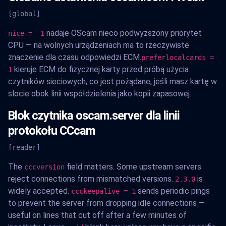
[global]
nadaje OScam nieco podwyższony priorytet
nice = -1
CPU — na wolnych urządzeniach ma to rzeczywiste
znaczenie dla czasu odpowiedzi ECM.
preferlocalcards =
kieruje ECM do fizycznej karty przed próbą użycia
1
czytników sieciowych, co jest pożądane, jeśli masz kartę w
slocie obok linii współdzielenia jako kopii zapasowej.
Blok czytnika oscam.server dla linii
protokołu CCcam
[reader]
The
field matters. Some upstream servers
cccversion
reject connections from mismatched versions.
is
2.3.0
widely accepted.
sends periodic pings
ccckeepalive = 1
to prevent the server from dropping idle connections —
useful on lines that cut off after a few minutes of