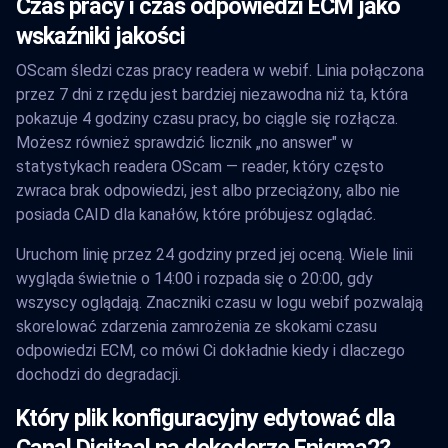
Czas pracy i czas odpowiedzi ECM jako
wskaźniki jakości
OScam śledzi czas pracy readera w webif. Linia połączona
przez 7 dni z rzędu jest bardziej niezawodna niż ta, która
pokazuje 4 godziny czasu pracy, bo ciągle się rozłącza.
Możesz również sprawdzić licznik „no answer" w
statystykach readera OScam — reader, który często
zwraca brak odpowiedzi, jest albo przeciążony, albo nie
posiada CAID dla kanałów, które próbujesz oglądać.
Uruchom linię przez 24 godziny przed jej oceną. Wiele linii
wygląda świetnie o 14:00 i rozpada się o 20:00, gdy
wszyscy oglądają. Znaczniki czasu w logu webif pozwalają
skorelować zdarzenia zamrożenia ze skokami czasu
odpowiedzi ECM, co mówi Ci dokładnie kiedy i dlaczego
dochodzi do degradacji.
Który plik konfiguracyjny edytować dla