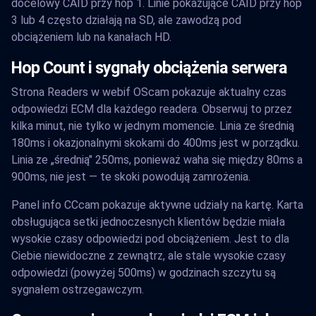
docelowy CAID przy hop 1. Linie pokazujące CAID przy hop
3 lub 4 często działają na SD, ale zawodzą pod
obciążeniem lub na kanałach HD.
Hop Count i sygnały obciążenia serwera
Strona Readers w webif OScam pokazuje aktualny czas
odpowiedzi ECM dla każdego readera. Obserwuj to przez
kilka minut, nie tylko w jednym momencie. Linia ze średnią
180ms i okazjonalnymi skokami do 400ms jest w porządku.
Linia ze „średnią" 250ms, ponieważ waha się między 80ms a
900ms, nie jest — te skoki powodują zamrożenia.
Panel info CCcam pokazuje aktywne udziały na kartę. Karta
obsługująca setki jednoczesnych klientów będzie miała
wysokie czasy odpowiedzi pod obciążeniem. Jest to dla
Ciebie niewidoczne z zewnątrz, ale stale wysokie czasy
odpowiedzi (powyżej 500ms) w godzinach szczytu są
sygnałem ostrzegawczym.