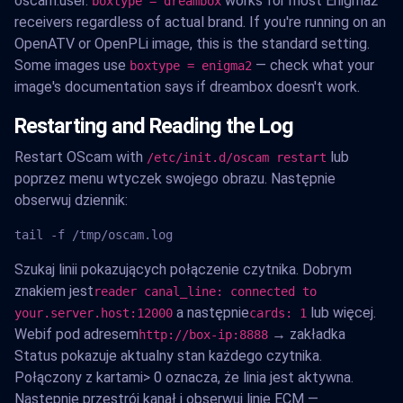
oscam.user.
works for most Enigma2
boxtype = dreambox
receivers regardless of actual brand. If you're running on an
OpenATV or OpenPLi image, this is the standard setting.
Some images use
— check what your
boxtype = enigma2
image's documentation says if dreambox doesn't work.
Restarting and Reading the Log
Restart OScam with
lub
/etc/init.d/oscam restart
poprzez menu wtyczek swojego obrazu. Następnie
obserwuj dziennik:
tail -f /tmp/oscam.log
Szukaj linii pokazujących połączenie czytnika. Dobrym
znakiem jest
reader canal_line: connected to
a następnie
lub więcej.
your.server.host:12000
cards: 1
Webif pod adresem
→ zakładka
http://box-ip:8888
Status pokazuje aktualny stan każdego czytnika.
Połączony z kartami> 0 oznacza, że linia jest aktywna.
Następnie przestrój kanał i obserwuj linie ECM —