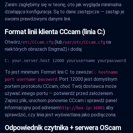
Zanim zagłębimy się w teorię, oto jak wygląda minimalna
działająca konfiguracja. Są to dane zastępcze — zastąp je
swoimi prawdziwymi danymi linii.
Format linii klienta CCcam (linia C:)
Otwórz
(lub
na
/etc/CCcam.cfg
/var/etc/CCcam.cfg
niektórych obrazach Enigma2) i dodaj:
C: your.server.host 12000 yourusername yourpassword
To jest minimum. Format linii C: to zawsze
C: hostname
. Port 12000 jest domyślnym
port username password
portem protokołu CCcam, choć Twój dostawca może
używać innego portu — potwierdź przed założeniem.
Zapisz plik, uruchom ponownie CCcam i sprawdź panel
informacyjny pod adresem
aby
http://box-ip:16001
sprawdzić, czy linia jest wyświetlana jako podłączona.
Odpowiednik czytnika + serwera OScam