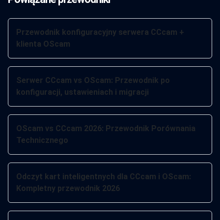
Przewodnik konfiguracyjny serwera CCcam +
klienta OScam
Serwer CCcam vs OScam: Przewodnik po
konfiguracji, ustawieniach i migracji
OScam vs CCcam 2026: Przewodnik Porównania
Technicznego
Odczyt kart inteligentnych dla CCcam i OScam:
Kompletny przewodnik 2026