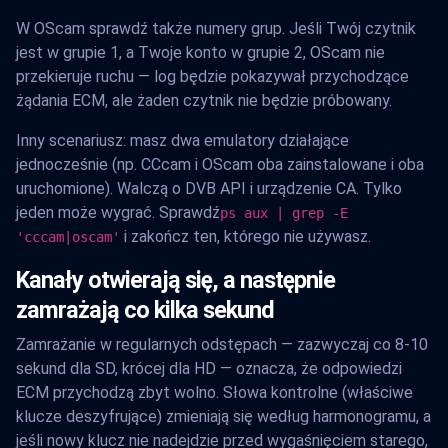
W OScam sprawdź także numery grup. Jeśli Twój czytnik
jest w grupie 1, a Twoje konto w grupie 2, OScam nie
przekieruje ruchu — log będzie pokazywał przychodzące
żądania ECM, ale żaden czytnik nie będzie próbowany.
Inny scenariusz: masz dwa emulatory działające
jednocześnie (np. CCcam i OScam oba zainstalowane i oba
uruchomione). Walczą o DVB API i urządzenie CA. Tylko
jeden może wygrać. Sprawdź
ps aux | grep -E
i zakończ ten, którego nie używasz.
'cccam|oscam'
Kanały otwierają się, a następnie
zamrażają co kilka sekund
Zamrażanie w regularnych odstępach — zazwyczaj co 8-10
sekund dla SD, krócej dla HD — oznacza, że odpowiedzi
ECM przychodzą zbyt wolno. Słowa kontrolne (właściwe
klucze deszyfrujące) zmieniają się według harmonogramu, a
jeśli nowy klucz nie nadejdzie przed wygaśnięciem starego,