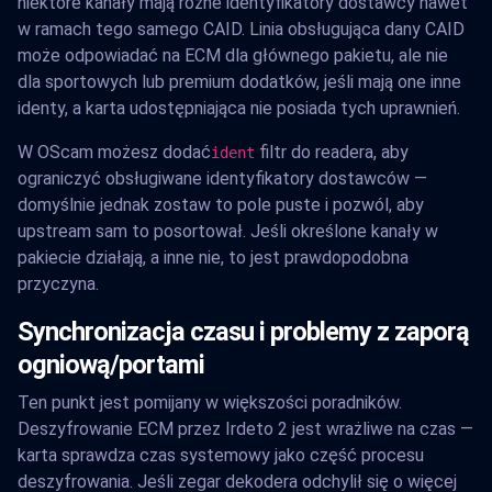
niektóre kanały mają różne identyfikatory dostawcy nawet
w ramach tego samego CAID. Linia obsługująca dany CAID
może odpowiadać na ECM dla głównego pakietu, ale nie
dla sportowych lub premium dodatków, jeśli mają one inne
identy, a karta udostępniająca nie posiada tych uprawnień.
W OScam możesz dodać
filtr do readera, aby
ident
ograniczyć obsługiwane identyfikatory dostawców —
domyślnie jednak zostaw to pole puste i pozwól, aby
upstream sam to posortował. Jeśli określone kanały w
pakiecie działają, a inne nie, to jest prawdopodobna
przyczyna.
Synchronizacja czasu i problemy z zaporą
ogniową/portami
Ten punkt jest pomijany w większości poradników.
Deszyfrowanie ECM przez Irdeto 2 jest wrażliwe na czas —
karta sprawdza czas systemowy jako część procesu
deszyfrowania. Jeśli zegar dekodera odchylił się o więcej