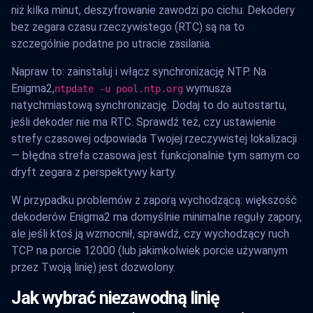
niż kilka minut, deszyfrowanie zawodzi po cichu. Dekodery
bez zegara czasu rzeczywistego (RTC) są na to
szczególnie podatne po utracie zasilania.
Napraw to: zainstaluj i włącz synchronizację NTP. Na
Enigma2,
wymusza
ntpdate -u pool.ntp.org
natychmiastową synchronizację. Dodaj to do autostartu,
jeśli dekoder nie ma RTC. Sprawdź też, czy ustawienie
strefy czasowej odpowiada Twojej rzeczywistej lokalizacji
— błędna strefa czasowa jest funkcjonalnie tym samym co
dryft zegara z perspektywy karty.
W przypadku problemów z zaporą wychodzącą: większość
dekoderów Enigma2 ma domyślnie minimalne reguły zapory,
ale jeśli ktoś ją wzmocnił, sprawdź, czy wychodzący ruch
TCP na porcie 12000 (lub jakimkolwiek porcie używanym
przez Twoją linię) jest dozwolony.
Jak wybrać niezawodną linię