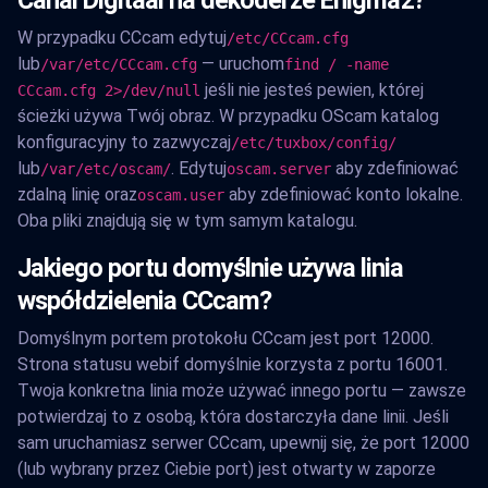
Canal Digitaal na dekoderze Enigma2?
W przypadku CCcam edytuj
/etc/CCcam.cfg
lub
— uruchom
/var/etc/CCcam.cfg
find / -name
jeśli nie jesteś pewien, której
CCcam.cfg 2>/dev/null
ścieżki używa Twój obraz. W przypadku OScam katalog
konfiguracyjny to zazwyczaj
/etc/tuxbox/config/
lub
. Edytuj
aby zdefiniować
/var/etc/oscam/
oscam.server
zdalną linię oraz
aby zdefiniować konto lokalne.
oscam.user
Oba pliki znajdują się w tym samym katalogu.
Jakiego portu domyślnie używa linia
współdzielenia CCcam?
Domyślnym portem protokołu CCcam jest port 12000.
Strona statusu webif domyślnie korzysta z portu 16001.
Twoja konkretna linia może używać innego portu — zawsze
potwierdzaj to z osobą, która dostarczyła dane linii. Jeśli
sam uruchamiasz serwer CCcam, upewnij się, że port 12000
(lub wybrany przez Ciebie port) jest otwarty w zaporze