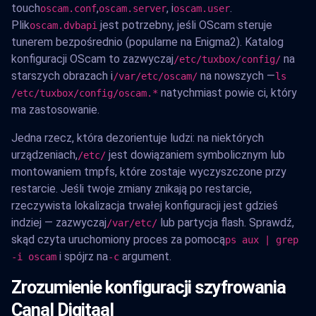
touch
,
, i
.
oscam.conf
oscam.server
oscam.user
Plik
jest potrzebny, jeśli OScam steruje
oscam.dvbapi
tunerem bezpośrednio (popularne na Enigma2). Katalog
konfiguracji OScam to zazwyczaj
na
/etc/tuxbox/config/
starszych obrazach i
na nowszych —
/var/etc/oscam/
ls
natychmiast powie ci, który
/etc/tuxbox/config/oscam.*
ma zastosowanie.
Jedna rzecz, która dezorientuje ludzi: na niektórych
urządzeniach,
jest dowiązaniem symbolicznym lub
/etc/
montowaniem tmpfs, które zostaje wyczyszczone przy
restarcie. Jeśli twoje zmiany znikają po restarcie,
rzeczywista lokalizacja trwałej konfiguracji jest gdzieś
indziej — zazwyczaj
lub partycja flash. Sprawdź,
/var/etc/
skąd czyta uruchomiony proces za pomocą
ps aux | grep
i spójrz na
argument.
-i oscam
-c
Zrozumienie konfiguracji szyfrowania
Canal Digitaal