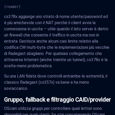
[reader]
cs378x aggiunge uno strato di nome utente/password ed
è più amichevole con il NAT perché il client avvia la
connessione in uscita — utile quando il lato server è dietro
un firewall che consente il traffico in uscita ma non in
entrata. Gestisce anche alcuni casi limite relativi alla
codifica CW multi-byte che le implementazioni più vecchie
di Radegast sbagliano. Per qualsiasi collegamento che
attraversa Internet (anche tramite un tunnel), cs378x è la
scelta meno problematica.
Su una LAN fidata dove controlli entrambe le estremità, il
classico Radegast (cs357x) va bene e ha meno
sovraccarico.
Gruppo, fallback e filtraggio CAID/provider
OScam utilizza gruppi per controllare quali lettori sono
disponibili per quali utenti. Se stai concatenando OScam →