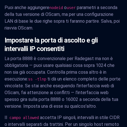
Puoi anche aggiungere
o
parametri a seconda
nodeid
user
della tua versione di OScam, ma per una configurazione
LAN di base le due righe sopra ti faranno partire. Salva, poi
riavvia OScam.
Impostare la porta di ascolto e gli
intervalli IP consentiti
La porta 8888 è convenzionale per Radegast ma non è
obbligatoria — puoi usare qualsiasi cosa sopra 1024 che
non sia già occupata. Controlla prima cosa altro è in
esecuzione:
ti dà un elenco completo delle porte
ss -tlnp
vincolate. Se stai anche eseguendo l'interfaccia web di
OScam, fai attenzione ai conflitti — l'interfaccia web
spesso gira sulla porta 8888 o 16002 a seconda della tua
versione. Imposta una di esse su qualcos'altro.
Il
accetta IP singoli, intervalli in stile CIDR
campo allowed
o intervalli separati da trattini. Per un singolo host remoto