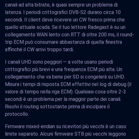
canali ad alta bitrate, è quasi sempre un problema di
latenza. I periodi crittografici DVB-S2 durano circa 10
secondi. Il client deve ricevere un CW fresco prima che
quello attuale scada. Se il tuo lettore Radegast è su un
collegamento WAN lento con RTT di oltre 200 ms, il round-
trip ECM può consumare abbastanza di quella finestra
affinché il CW arrivi troppo tardi.
I canali UHD sono peggiori — a volte usano periodi
crittografici più brevi e una frequenza ECM più alta. Un
collegamento che va bene per SD si congelerà su UHD.
Misura i tempi di risposta ECM effettivi nel log di debug (il
valore di tempo nella riga ECM). Qualsiasi cosa oltre 2-3
secondi è un problema per la maggior parte dei canali.
Risolvi il routing sottostante prima di incolpare il
protocollo.
Firmware mixed-endian su ricevitori più vecchi è un caso
limite separato. Alcuni firmware STB più vecchi leggono