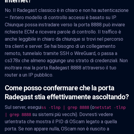
internet?
No. Il Radegast classico è in chiaro e non ha autenticazione
— l'intero modello di controllo accessi è basato su IP.
Chiunque possa instradare verso la porta 8888 può inviare
richieste ECM e ricevere parole di controllo. Il traffico è
anche leggibile in chiaro da chiunque si trovi nel percorso
tra client e server. Se hai bisogno di un collegamento
remoto, tunnelalo tramite SSH o WireGuard, o passa a
cs378x che almeno aggiunge uno strato di credenziali. Non
inoltrare mai la porta Radegast 8888 attraverso il tuo
router a un IP pubblico.
Come posso confermare che la porta
Radegast stia effettivamente ascoltando?
Sul server, esegui
(o
ss -tlnp | grep 8888
netstat -tlnp
su sistemi più vecchi). Dovresti vedere
| grep 8888
un'entrata che mostra il PID di OScam legato a quella
porta. Se non appare nulla, OScam non è riuscito a