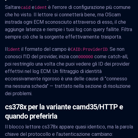
Saltare
e
è l'errore di configurazione più comune
caid
ident
che ho visto. Il lettore si connetterà bene, ma OScam
instrada ogni ECM sconosciuto attraverso di esso, il che
aggiunge latenza e riempie i tuoi log con query fallite. Filtra
sempre ciò che la sorgente effettivamente trasporta.
Il
il formato del campo è
. Se non
ident
CAID:ProviderID
conosci l'ID del provider, inizia con
come catch-all,
000000
poi restringilo una volta che puoi vedere gli ID dei provider
effettivi nel log ECM. Un filtraggio di identità
eccessivamente rigoroso è una delle cause di "connesso
ma nessuna scheda" — trattato nella sezione di risoluzione
dei problemi.
cs378x per la variante camd35/HTTP e
quando preferirla
Il blocco lettore cs378x appare quasi identico, ma la parola
chiave del protocollo e l'autenticazione cambiano: