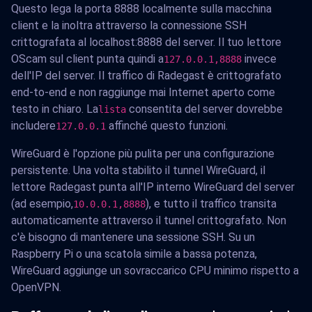
Questo lega la porta 8888 localmente sulla macchina
client e la inoltra attraverso la connessione SSH
crittografata al localhost:8888 del server. Il tuo lettore
OScam sul client punta quindi a
invece
127.0.0.1,8888
dell'IP del server. Il traffico di Radegast è crittografato
end-to-end e non raggiunge mai Internet aperto come
testo in chiaro. La
consentita del server dovrebbe
lista
includere
affinché questo funzioni.
127.0.0.1
WireGuard è l'opzione più pulita per una configurazione
persistente. Una volta stabilito il tunnel WireGuard, il
lettore Radegast punta all'IP interno WireGuard del server
(ad esempio,
), e tutto il traffico transita
10.0.0.1,8888
automaticamente attraverso il tunnel crittografato. Non
c'è bisogno di mantenere una sessione SSH. Su un
Raspberry Pi o una scatola simile a bassa potenza,
WireGuard aggiunge un sovraccarico CPU minimo rispetto a
OpenVPN.