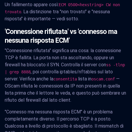
Un fallimento appare così:
ECM 0500<hexstring> CW non
. La distinzione tra "non trovato" e "nessuna
trovato
risposta" è importante — vedi sotto.
'Connessione rifiutata' vs 'connesso ma
nessuna risposta ECM'
"Connessione rifiutata" significa una cosa: la connessione
TCP è fallita. La porta non sta ascoltando, oppure un
firewall ha bloccato il SYN. Controlla il server con
ss -tlnp
, poi controlla iptables/nftables sul lato
| grep 8888
server. Verifica anche la
lista in
—
consentita
oscam.conf
OScam rifiuta le connessioni da IP non presenti in quella
lista prima che il lettore le veda, e questo può sembrare un
rifiuto del firewall dal lato client.
"Connesso ma nessuna risposta ECM" è un problema
completamente diverso. Il percorso TCP è a posto.
Qualcosa a livello di protocollo è sbagliato. Il mismatch di