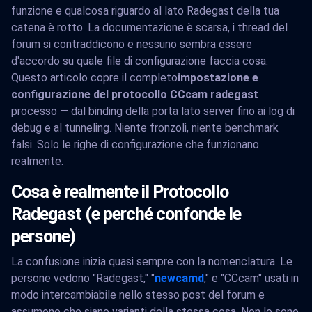
funzione e qualcosa riguardo al lato Radegast della tua
catena è rotto. La documentazione è scarsa, i thread del
forum si contraddicono e nessuno sembra essere
d'accordo su quale file di configurazione faccia cosa.
Questo articolo copre il completo
impostazione e
configurazione del protocollo CCcam radegast
processo — dal binding della porta lato server fino ai log di
debug e al tunneling. Niente fronzoli, niente benchmark
falsi. Solo le righe di configurazione che funzionano
realmente.
Cosa è realmente il Protocollo
Radegast (e perché confonde le
persone)
La confusione inizia quasi sempre con la nomenclatura. Le
persone vedono "Radegast," "
newcamd
," e "CCcam" usati in
modo intercambiabile nello stesso post del forum e
assumono che siano varianti della stessa cosa. Non lo sono