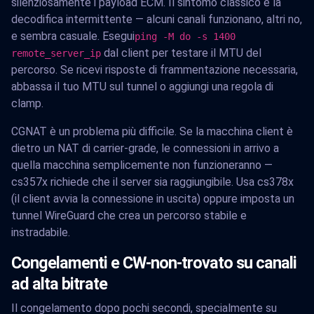
silenziosamente i payload ECM. Il sintomo classico è la
decodifica intermittente — alcuni canali funzionano, altri no,
e sembra casuale. Esegui
ping -M do -s 1400
dal client per testare il MTU del
remote_server_ip
percorso. Se ricevi risposte di frammentazione necessaria,
abbassa il tuo MTU sul tunnel o aggiungi una regola di
clamp.
CGNAT è un problema più difficile. Se la macchina client è
dietro un NAT di carrier-grade, le connessioni in arrivo a
quella macchina semplicemente non funzioneranno —
cs357x richiede che il server sia raggiungibile. Usa cs378x
(il client avvia la connessione in uscita) oppure imposta un
tunnel WireGuard che crea un percorso stabile e
instradabile.
Congelamenti e CW-non-trovato su canali
ad alta bitrate
Il congelamento dopo pochi secondi, specialmente su