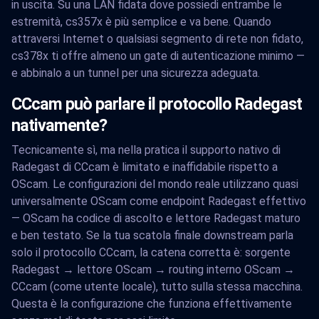
in uscita. Su una LAN fidata dove possiedi entrambe le
estremità, cs357x è più semplice e va bene. Quando
attraversi Internet o qualsiasi segmento di rete non fidato,
cs378x ti offre almeno un gate di autenticazione minimo —
e abbinalo a un tunnel per una sicurezza adeguata.
CCcam può parlare il protocollo Radegast
nativamente?
Tecnicamente sì, ma nella pratica il supporto nativo di
Radegast di CCcam è limitato e inaffidabile rispetto a
OScam. Le configurazioni del mondo reale utilizzano quasi
universalmente OScam come endpoint Radegast effettivo
— OScam ha codice di ascolto e lettore Radegast maturo
e ben testato. Se la tua scatola finale downstream parla
solo il protocollo CCcam, la catena corretta è: sorgente
Radegast → lettore OScam → routing interno OScam →
CCcam (come utente locale), tutto sulla stessa macchina.
Questa è la configurazione che funziona effettivamente