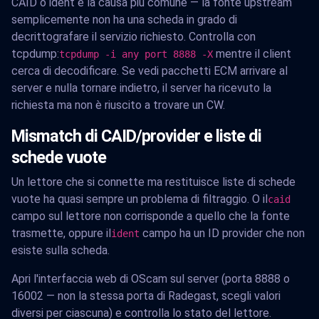
CAID o ident è la causa più comune — la fonte upstream
semplicemente non ha una scheda in grado di
decrittografare il servizio richiesto. Controlla con
tcpdump:
mentre il client
tcpdump -i any port 8888 -X
cerca di decodificare. Se vedi pacchetti ECM arrivare al
server e nulla tornare indietro, il server ha ricevuto la
richiesta ma non è riuscito a trovare un CW.
Mismatch di CAID/provider e liste di
schede vuote
Un lettore che si connette ma restituisce liste di schede
vuote ha quasi sempre un problema di filtraggio. O il
caid
campo sul lettore non corrisponde a quello che la fonte
trasmette, oppure il
campo ha un ID provider che non
ident
esiste sulla scheda.
Apri l'interfaccia web di OScam sul server (porta 8888 o
16002 — non la stessa porta di Radegast, scegli valori
diversi per ciascuna) e controlla lo stato del lettore.