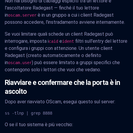
Non hai bisogno di cablaggi espliciti tra un lettore e
l'ascoltatore Radegast — finché il tuo lettore
in
è in un gruppo a cui i client Radegast
oscam.server
possono accedere, l'instradamento avviene internamente.
Se vuoi limitare quali schede un client Radegast può
interrogare, imposta i
e
filtri sull'entry del lettore
caid
ident
e configura i gruppi con attenzione. Un utente client
Radegast (creato automaticamente o definito
in
) può essere limitato a gruppi specifici che
oscam.user
contengono solo i lettori che vuoi che vedano.
Riavviare e confermare che la porta è in
ascolto
Dopo aver riavviato OScam, esegui questo sul server:
ss -tlnp | grep 8888
O se il tuo sistema è più vecchio: