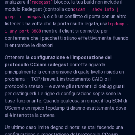
analizzare il
blocco, la tua build non include il
[radegast]
modulo Radegast (controlla con
oscam --show-info |
), o c'è un conflitto di porta con un altro
grep -i radegast
listener. Una volta che la porta risulta legata, usa
tcpdump -
mentre il client si connette per
i any port 8888
confermare che i pacchetti stiano effettivamente fluendo
in entrambe le direzioni.
Ottenere
la configurazione e l'impostazione del
protocollo CCcam radegast
corretta riguarda
principalmente la comprensione di quale livello risieda un
problema — TCP/firewall, instradamento CAID, o il
protocollo stesso — e avere gli strumenti di debug giusti
per distinguerli. Le righe di configurazione sopra sono la
base funzionante. Quando qualcosa si rompe, il log ECM di
OScam e un rapido tcpdump ti diranno esattamente dove
si è interrotta la catena.
Un ultimo caso limite degno di nota: se stai facendo una
configurazione e impostazione del protocollo
CCcam