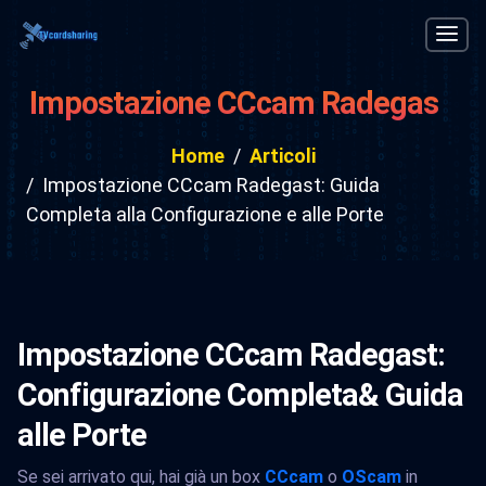
Impostazione CCcam Radegast:
Guida Completa alla
Home
Articoli
Configurazione e alle Porte
Impostazione CCcam Radegast: Guida
Completa alla Configurazione e alle Porte
Impostazione CCcam Radegast:
Configurazione Completa& Guida
alle Porte
Se sei arrivato qui, hai già un box
CCcam
o
OScam
in