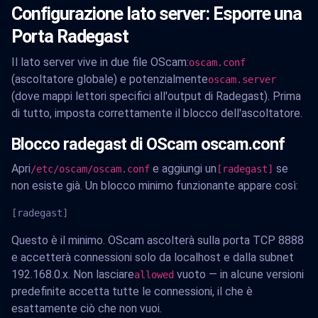
Configurazione lato server: Esporre una
Porta Radegast
Il lato server vive in due file OScam:
oscam.conf
(ascoltatore globale) e potenzialmente
oscam.server
(dove mappi lettori specifici all'output di Radegast). Prima
di tutto, imposta correttamente il blocco dell'ascoltatore.
Blocco radegast di OScam oscam.conf
Apri
e aggiungi un
se
/etc/oscam/oscam.conf
[radegast]
non esiste già. Un blocco minimo funzionante appare così:
[radegast]
Questo è il minimo. OScam ascolterà sulla porta TCP 8888
e accetterà connessioni solo da localhost e dalla subnet
192.168.0.x. Non lasciare
vuoto — in alcune versioni
allowed
predefinite accetta tutte le connessioni, il che è
esattamente ciò che non vuoi.