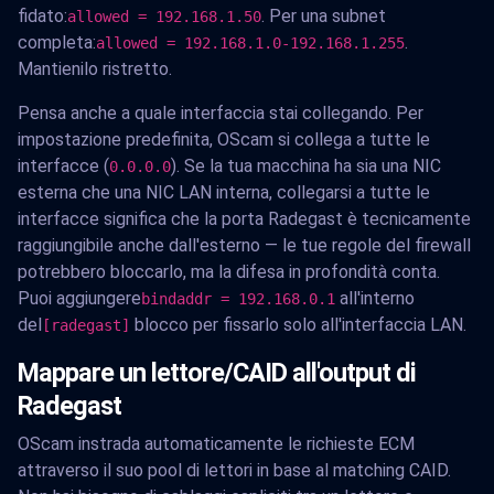
fidato:
. Per una subnet
allowed = 192.168.1.50
completa:
.
allowed = 192.168.1.0-192.168.1.255
Mantienilo ristretto.
Pensa anche a quale interfaccia stai collegando. Per
impostazione predefinita, OScam si collega a tutte le
interfacce (
). Se la tua macchina ha sia una NIC
0.0.0.0
esterna che una NIC LAN interna, collegarsi a tutte le
interfacce significa che la porta Radegast è tecnicamente
raggiungibile anche dall'esterno — le tue regole del firewall
potrebbero bloccarlo, ma la difesa in profondità conta.
Puoi aggiungere
all'interno
bindaddr = 192.168.0.1
del
blocco per fissarlo solo all'interfaccia LAN.
[radegast]
Mappare un lettore/CAID all'output di
Radegast
OScam instrada automaticamente le richieste ECM
attraverso il suo pool di lettori in base al matching CAID.