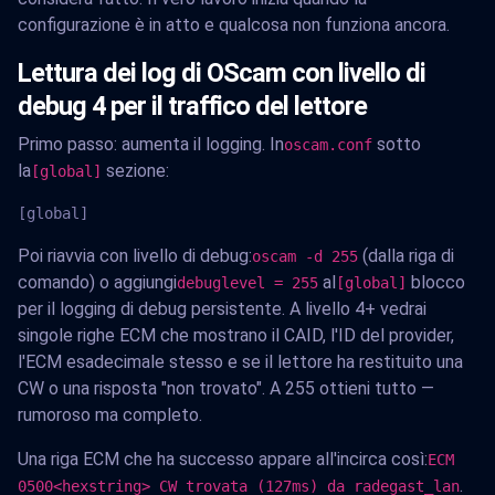
configurazione è in atto e qualcosa non funziona ancora.
Lettura dei log di OScam con livello di
debug 4 per il traffico del lettore
Primo passo: aumenta il logging. In
sotto
oscam.conf
la
sezione:
[global]
[global]
Poi riavvia con livello di debug:
(dalla riga di
oscam -d 255
comando) o aggiungi
al
blocco
debuglevel = 255
[global]
per il logging di debug persistente. A livello 4+ vedrai
singole righe ECM che mostrano il CAID, l'ID del provider,
l'ECM esadecimale stesso e se il lettore ha restituito una
CW o una risposta "non trovato". A 255 ottieni tutto —
rumoroso ma completo.
Una riga ECM che ha successo appare all'incirca così:
ECM
.
0500<hexstring> CW trovata (127ms) da radegast_lan