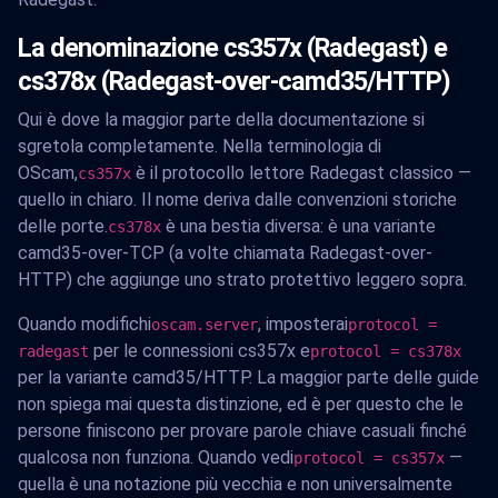
La denominazione cs357x (Radegast) e
cs378x (Radegast-over-camd35/HTTP)
Qui è dove la maggior parte della documentazione si
sgretola completamente. Nella terminologia di
OScam,
è il protocollo lettore Radegast classico —
cs357x
quello in chiaro. Il nome deriva dalle convenzioni storiche
delle porte.
è una bestia diversa: è una variante
cs378x
camd35-over-TCP (a volte chiamata Radegast-over-
HTTP) che aggiunge uno strato protettivo leggero sopra.
Quando modifichi
, imposterai
oscam.server
protocol =
per le connessioni cs357x e
radegast
protocol = cs378x
per la variante camd35/HTTP. La maggior parte delle guide
non spiega mai questa distinzione, ed è per questo che le
persone finiscono per provare parole chiave casuali finché
qualcosa non funziona. Quando vedi
—
protocol = cs357x
quella è una notazione più vecchia e non universalmente