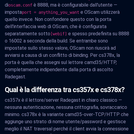
di
è 8888, ma è configurabile dall'utente —
oscam.conf
imposta
e OScam utilizzerà
port = anything_you_want
quello invece. Non confondere questo con la porta
dell'interfaccia web di OScam, che è configurata
separatamente sotto
e spesso predefinita su 8888
[webif]
o 16002 a seconda della build. Se entrambe sono
impostate sullo stesso valore, OScam non riuscirà ad
avviarsi a causa di un conflitto di binding. Per cs378x, la
porta è quella che assegni sul lettore camd35/HTTP,
completamente indipendente dalla porta di ascolto
Radegast.
Qual è la differenza tra cs357x e cs378x?
cs357x è il lettore/server Radegast in chiaro classico —
nessuna autenticazione, nessuna crittografia, sovraccarico
minimo. cs378x è la variante camd35-over-TCP/HTTP che
aggiunge uno strato di nome utente/password e gestisce
meglio il NAT traversal perché il client avvia la connessione