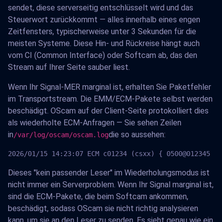
sendet, diese serverseitig entschlüsselt wird und das
Steuerwort zurückkommt — alles innerhalb eines engen
Zeitfensters, typischerweise unter 3 Sekunden für die
meisten Systeme. Diese Hin- und Rückreise hängt auch
vom CI (Common Interface) oder Softcam ab, das den
Stream auf Ihrer Seite sauber liest.
Wenn Ihr Signal-MER marginal ist, erhalten Sie Paketfehler
im Transportstream. Die EMM/ECM-Pakete selbst werden
beschädigt. OScam auf der Client-Seite protokolliert dies
als wiederholte ECM-Anfragen — Sie sehen Zeilen
in
die so aussehen:
/var/log/oscam/oscam.log
2026/01/15 14:23:07 ECM c01234 (csxx) { 0500@012345 } 
Dieses "kein passender Leser" im Wiederholungsmodus ist
nicht immer ein Serverproblem. Wenn Ihr Signal marginal ist,
sind die ECM-Pakete, die beim Softcam ankommen,
beschädigt, sodass OScam sie nicht richtig analysieren
kann, um sie an den Leser zu senden. Es sieht genau wie ein