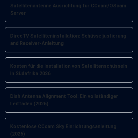
Satellitenantenne Ausrichtung für CCcam/OScam
Server
DirecTV Satelliteninstallation: Schüsseljustierung
and Receiver-Anleitung
Kosten für die Installation von Satellitenschüsseln
in Südafrika 2026
Dish Antenna Alignment Tool: Ein vollständiger
Leitfaden (2026)
Kostenlose CCcam Sky Einrichtungsanleitung
(2026)