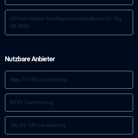
OSCam Reader Konfigurationshandbuch für Sky
UK 2026
Nutzbare Anbieter
Max TV 16E Cardsharing
NTV+ Cardsharing
Sky De 19E Cardsharing