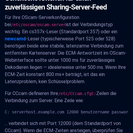
zuverlässigen Sharing-Server-Feed
Für Ihre OScam-Serverkonfiguration
bei
ist der Verbindungstyp
/etc/oscam/oscam.server
wichtig. Ein cs357x-Leser (Standardport 357) oder ein
newcamd
-Leser (typischerweise Port 525 oder 528)
benötigen beide eine stabile, latenzarme Verbindung zum
entfernten Kartenserver. Die ECM-Antwortzeit im OScam-
Webinterface sollte unter 1000 ms für zuverlässiges
Dekodieren liegen — idealerweise unter 500 ms. Wenn Ihre
ECM-Zeit konstant 800 ms+ beträgt, ist das ein
Latenzproblem, kein Schüsselproblem.
Für CCcam definieren Ihre
Zeilen die
/etc/CCcam.cfg
C:
Verbindung zum Server. Eine Zeile wie:
C: serverhost.example.com 12000 benutzername passwort
... verbindet sich mit Port 12000 (dem Standardport von
CCcam). Wenn die ECM-Zeiten ansteigen, überprüfen Sie