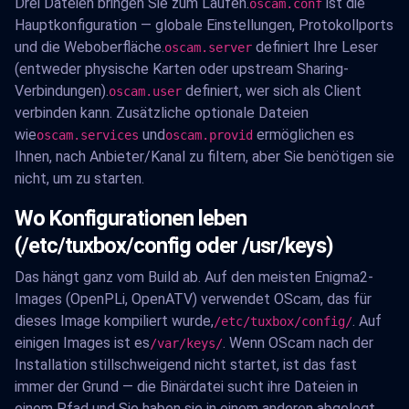
Drei Dateien bringen Sie zum Laufen.
ist die
oscam.conf
Hauptkonfiguration — globale Einstellungen, Protokollports
und die Weboberfläche.
definiert Ihre Leser
oscam.server
(entweder physische Karten oder upstream Sharing-
Verbindungen).
definiert, wer sich als Client
oscam.user
verbinden kann. Zusätzliche optionale Dateien
wie
und
ermöglichen es
oscam.services
oscam.provid
Ihnen, nach Anbieter/Kanal zu filtern, aber Sie benötigen sie
nicht, um zu starten.
Wo Konfigurationen leben
(/etc/tuxbox/config oder /usr/keys)
Das hängt ganz vom Build ab. Auf den meisten Enigma2-
Images (OpenPLi, OpenATV) verwendet OScam, das für
dieses Image kompiliert wurde,
. Auf
/etc/tuxbox/config/
einigen Images ist es
. Wenn OScam nach der
/var/keys/
Installation stillschweigend nicht startet, ist das fast
immer der Grund — die Binärdatei sucht ihre Dateien in
einem Pfad und Sie haben sie in einem anderen abgelegt.