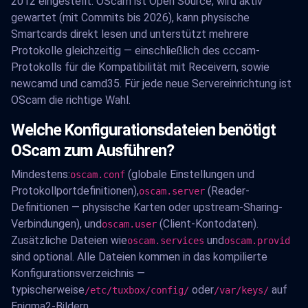
2012 eingestellt. OScam ist Open Source, wird aktiv
gewartet (mit Commits bis 2026), kann physische
Smartcards direkt lesen und unterstützt mehrere
Protokolle gleichzeitig — einschließlich des cccam-
Protokolls für die Kompatibilität mit Receivern, sowie
newcamd und camd35. Für jede neue Servereinrichtung ist
OScam die richtige Wahl.
Welche Konfigurationsdateien benötigt
OScam zum Ausführen?
Mindestens:
(globale Einstellungen und
oscam.conf
Protokollportdefinitionen),
(Reader-
oscam.server
Definitionen — physische Karten oder upstream-Sharing-
Verbindungen), und
(Client-Kontodaten).
oscam.user
Zusätzliche Dateien wie
und
oscam.services
oscam.provid
sind optional. Alle Dateien kommen in das kompilierte
Konfigurationsverzeichnis —
typischerweise
oder
auf
/etc/tuxbox/config/
/var/keys/
Enigma2-Bildern.