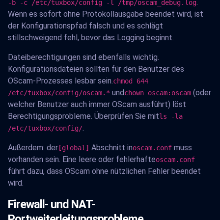
.
-b -c /etc/tuxbox/config -l /tmp/oscam_debug.log
Wenn es sofort ohne Protokollausgabe beendet wird, ist
der Konfigurationspfad falsch und es schlägt
stillschweigend fehl, bevor das Logging beginnt.
Dateiberechtigungen sind ebenfalls wichtig.
Konfigurationsdateien sollten für den Benutzer des
OScam-Prozesses lesbar sein.
chmod 644
und
(oder
/etc/tuxbox/config/oscam.*
chown oscam:oscam
welcher Benutzer auch immer OScam ausführt) löst
Berechtigungsprobleme. Überprüfen Sie mit
ls -la
.
/etc/tuxbox/config/
Außerdem: der
Abschnitt in
muss
[global]
oscam.conf
vorhanden sein. Eine leere oder fehlerhafte
oscam.conf
führt dazu, dass OScam ohne nützlichen Fehler beendet
wird.
Firewall- und NAT-
Portweiterleitungsprobleme