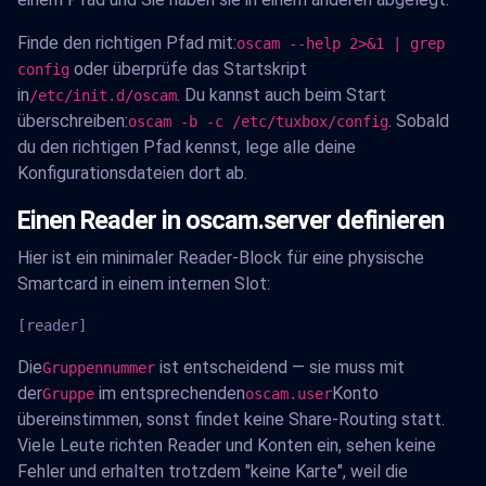
Finde den richtigen Pfad mit:
oscam --help 2>&1 | grep
oder überprüfe das Startskript
config
in
. Du kannst auch beim Start
/etc/init.d/oscam
überschreiben:
. Sobald
oscam -b -c /etc/tuxbox/config
du den richtigen Pfad kennst, lege alle deine
Konfigurationsdateien dort ab.
Einen Reader in oscam.server definieren
Hier ist ein minimaler Reader-Block für eine physische
Smartcard in einem internen Slot:
[reader]
Die
ist entscheidend — sie muss mit
Gruppennummer
der
im entsprechenden
Konto
Gruppe
oscam.user
übereinstimmen, sonst findet keine Share-Routing statt.
Viele Leute richten Reader und Konten ein, sehen keine
Fehler und erhalten trotzdem "keine Karte", weil die