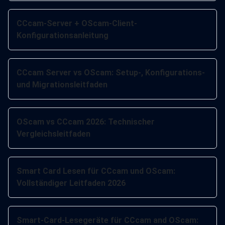
CCcam-Server + OScam-Client-
Konfigurationsanleitung
CCcam Server vs OScam: Setup-, Konfigurations-
und Migrationsleitfaden
OScam vs CCcam 2026: Technischer
Vergleichsleitfaden
Smart Card Lesen für CCcam und OScam:
Vollständiger Leitfaden 2026
Smart-Card-Lesegeräte für CCcam and OScam: