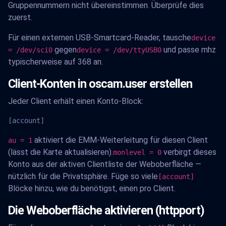
Gruppennummern nicht übereinstimmen. Überprüfe dies
zuerst.
Für einen externen USB-Smartcard-Reader, tausche
device
gegen
und passe mhz
= /dev/sci0
device = /dev/ttyUSB0
typischerweise auf 368 an.
Client-Konten in oscam.user erstellen
Jeder Client erhält einen Konto-Block:
[account]
aktiviert die EMM-Weiterleitung für diesen Client
au = 1
(lässt die Karte aktualisieren).
verbirgt dieses
monlevel = 0
Konto aus der aktiven Clientliste der Weboberfläche —
nützlich für die Privatsphäre. Füge so viele
[account]
Blöcke hinzu, wie du benötigst, einen pro Client.
Die Weboberfläche aktivieren (httpport)