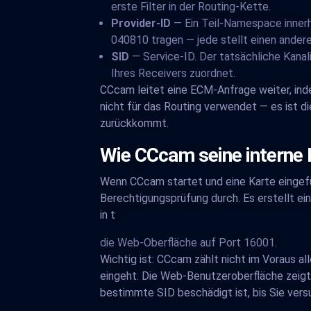
erste Filter in der Routing-Kette.
Provider-ID
— Ein Teil-Namespace innerh
040810 tragen — jede stellt einen andere
SID
— Service-ID. Der tatsächliche Kanalid
Ihres Receivers zuordnet.
CCcam leitet eine ECM-Anfrage weiter, inde
nicht für das Routing verwendet — es ist d
zurückkommt.
Wie CCcam seine interne K
Wenn CCcam startet und eine Karte eingefüh
Berechtigungsprüfung durch. Es erstellt ei
in t
die Web-Oberfläche auf Port 16001.
Wichtig ist: CCcam zählt nicht im Voraus a
eingeht. Die Web-Benutzeroberfläche zeigt 
bestimmte SID beschädigt ist, bis Sie versu