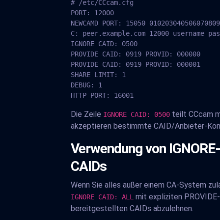
# /etc/CCcam.cfg

PORT: 12000

NEWCAMD PORT: 15050 010203040506070809
C: peer.example.com 12000 username pas
IGNORE CAID: 0500

PROVIDE CAID: 0919 PROVID: 000000

PROVIDE CAID: 0919 PROVID: 000001

SHARE LIMIT: 1

DEBUG: 1

HTTP PORT: 16001
Die Zeile
teilt CCcam m
IGNORE CAID: 0500
akzeptieren bestimmte CAID/Anbieter-Komb
Verwendung von IGNORE- 
CAIDs
Wenn Sie alles außer einem CA-System zula
mit expliziten PROVIDE-Z
IGNORE CAID: ALL
bereitgestellten CAIDs abzulehnen.