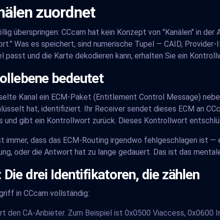
älen zuordnet
öllig überspringen: CCcam hat kein Konzept von "Kanälen" in der A
rt." Was es speichert, sind numerische Tupel — CAID, Provider-
 passt und die Karte dekodieren kann, erhalten Sie ein Kontroll
kollebene bedeutet
selte Kanal ein ECM-Paket (Entitlement Control Message) neb
üsselt hat, identifiziert. Ihr Receiver sendet dieses ECM an CCc
s und gibt ein Kontrollwort zurück. Dieses Kontrollwort entschlü
ast immer, dass das ECM-Routing irgendwo fehlgeschlagen ist — 
gung, oder die Antwort hat zu lange gedauert. Das ist das mental
 Die drei Identifikatoren, die zählen
riff in CCcam vollständig:
ert den CA-Anbieter. Zum Beispiel ist 0x0500 Viaccess, 0x0600 Ir