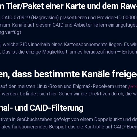
 Tier/Paket einer Karte und dem Raw
n CAID 0x0919 (Nagravision) präsentieren und Provider-ID 00000
um-Kanäle auf diesem CAID und Anbieter liefern ein ungültiges 
ng verfügt.
n, welche SIDs innerhalb eines Kartenabonnements liegen. Es wi
n. Das ist die einzige Möglichkeit, um es herauszufinden — Ent
en, dass bestimmte Kanäle freig
h auf den meisten Linux-Boxen und Enigma2-Receivern unter
/et
werden, befindet sich hier. Gehen wir die Direktiven durch, die wi
al- und CAID-Filterung
tiven in Großbuchstaben gefolgt von einem Doppelpunkt und dem
nimales funktionierendes Beispiel, das die Kontrolle auf CAID-Ebe