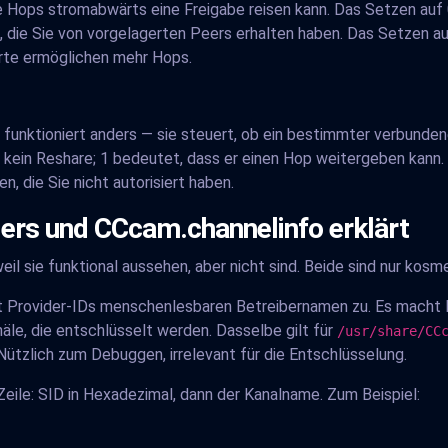
e Hops stromabwärts eine Freigabe reisen kann. Das Setzen auf 
, die Sie von vorgelagerten Peers erhalten haben. Das Setzen au
rte ermöglichen mehr Hops.
nktioniert anders — sie steuert, ob ein bestimmter verbundener
 kein Reshare; 1 bedeutet, dass er einen Hop weitergeben kann. D
, die Sie nicht autorisiert haben.
ers und CCcam.channelinfo erklärt
il sie funktional aussehen, aber nicht sind. Beide sind nur kosm
 Provider-IDs menschenlesbaren Betreibernamen zu. Es macht Ih
äle, die entschlüsselt werden. Dasselbe gilt für
/usr/share/CC
Nützlich zum Debuggen, irrelevant für die Entschlüsselung.
Zeile: SID in Hexadezimal, dann der Kanalname. Zum Beispiel: