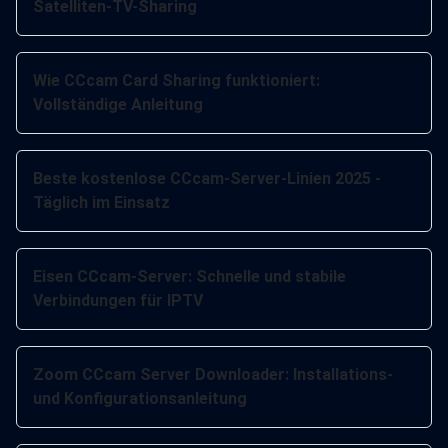
Satelliten-TV-Sharing
Wie CCcam Card Sharing funktioniert:
Vollständige Anleitung
Beste kostenlose CCcam-Server-Linien 2025 -
Täglich im Einsatz
Eisen CCcam-Server: Schnelle und stabile
Verbindungen für IPTV
Zoom CCcam Server Downloader: Installations-
und Konfigurationsanleitung