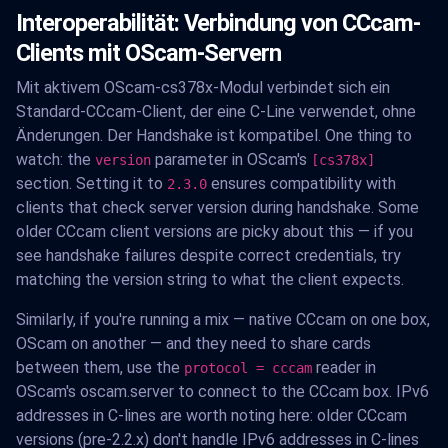
Interoperabilität: Verbindung von CCcam-
Clients mit OScam-Servern
Mit aktivem OScam-cs378x-Modul verbindet sich ein
Standard-CCcam-Client, der eine C-Line verwendet, ohne
Änderungen. Der Handshake ist kompatibel. One thing to
watch: the
parameter in OScam's
version
[cs378x]
section. Setting it to
ensures compatibility with
2.3.0
clients that check server version during handshake. Some
older CCcam client versions are picky about this — if you
see handshake failures despite correct credentials, try
matching the version string to what the client expects.
Similarly, if you're running a mix — native CCcam on one box,
OScam on another — and they need to share cards
between them, use the
reader in
protocol = cccam
OScam's oscam.server to connect to the CCcam box. IPv6
addresses in C-lines are worth noting here: older CCcam
versions (pre-2.2.x) don't handle IPv6 addresses in C-lines