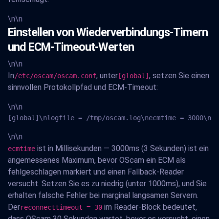
\n\n
Einstellen von Wiederverbindungs-Timern
und ECM-Timeout-Werten
\n\n
In
, unter
, setzen Sie einen
/etc/oscam/oscam.conf
[global]
sinnvollen Protokollpfad und ECM-Timeout:
\n\n
[global]\nlogfile = /tmp/oscam.log\necmtime = 3000\nni
\n\n
ist in Millisekunden — 3000ms (3 Sekunden) ist ein
ecmtime
angemessenes Maximum, bevor OScam ein ECM als
fehlgeschlagen markiert und einen Fallback-Reader
versucht. Setzen Sie es zu niedrig (unter 1000ms), und Sie
erhalten falsche Fehler bei marginal langsamen Servern.
Der
im Reader-Block bedeutet,
reconnecttimeout = 30
dass OScam 30 Sekunden wartet, bevor es versucht, einen