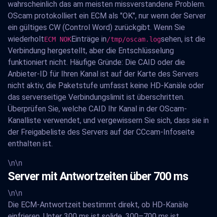
wahrscheinlich das am meisten missverstandene Problem.
OScam protokolliert ein ECM als "OK", nur wenn der Server
ein gültiges CW (Control Word) zurückgibt. Wenn Sie
wiederholt
Einträge in
sehen, ist die
ECM NOK
/tmp/oscam.log
Verbindung hergestellt, aber die Entschlüsselung
funktioniert nicht. Häufige Gründe: Die CAID oder die
Anbieter-ID für Ihren Kanal ist auf der Karte des Servers
nicht aktiv, die Paketstufe umfasst keine HD-Kanäle oder
das serverseitige Verbindungslimit ist überschritten.
Überprüfen Sie, welche CAID Ihr Kanal in der OScam-
Kanalliste verwendet, und vergewissern Sie sich, dass sie in
der Freigabeliste des Servers auf der CCcam-Infoseite
enthalten ist.
\n\n
Server mit Antwortzeiten über 700 ms
\n\n
Die ECM-Antwortzeit bestimmt direkt, ob HD-Kanäle
einfrieren. Unter 300 ms ist solide. 300–700 ms ist