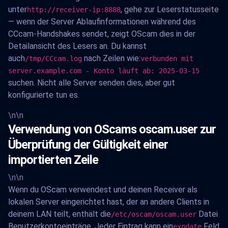
unter
, gehe zur Leserstatusseite
http://receiver-ip:8888
— wenn der Server Ablaufinformationen während des
CCcam-Handshakes sendet, zeigt OScam dies in der
Detailansicht des Lesers an. Du kannst
auch
nach Zeilen wie:
/tmp/CCcam.log
verbunden mit
server.example.com - Konto läuft ab: 2025-03-15
suchen. Nicht alle Server senden dies, aber gut
konfigurierte tun es.
\n\n
Verwendung von OScams oscam.user zur
Überprüfung der Gültigkeit einer
importierten Zeile
\n\n
Wenn du OScam verwendest und deinen Receiver als
lokalen Server eingerichtet hast, der an andere Clients in
deinem LAN teilt, enthält die
Datei
/etc/oscam/oscam.user
Benutzerkontoeinträge. Jeder Eintrag kann ein
Feld
expdate