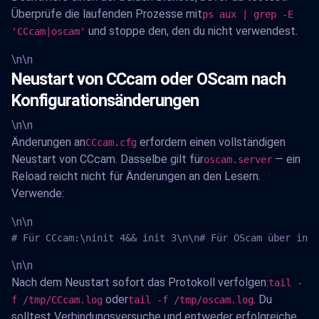
Überprüfe die laufenden Prozesse mit
ps aux | grep -E
und stoppe den, den du nicht verwendest.
'CCcam|oscam'
\n\n
Neustart von CCcam oder OScam nach
Konfigurationsänderungen
\n\n
Änderungen an
erfordern einen vollständigen
CCcam.cfg
Neustart von CCcam. Dasselbe gilt für
— ein
oscam.server
Reload reicht nicht für Änderungen an den Lesern.
Verwende:
\n\n
# Für CCcam:\ninit 4&& init 3\n\n# Für OScam über init
\n\n
Nach dem Neustart sofort das Protokoll verfolgen:
tail -
oder
. Du
f /tmp/CCcam.log
tail -f /tmp/oscam.log
solltest Verbindungsversuche und entweder erfolgreiche