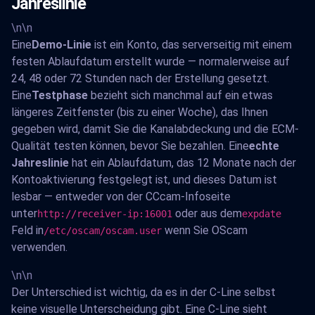
Jahreslinie
\n\n
Eine
Demo-Linie
ist ein Konto, das serverseitig mit einem
festen Ablaufdatum erstellt wurde — normalerweise auf
24, 48 oder 72 Stunden nach der Erstellung gesetzt.
Eine
Testphase
bezieht sich manchmal auf ein etwas
längeres Zeitfenster (bis zu einer Woche), das Ihnen
gegeben wird, damit Sie die Kanalabdeckung und die ECM-
Qualität testen können, bevor Sie bezahlen. Eine
echte
Jahreslinie
hat ein Ablaufdatum, das 12 Monate nach der
Kontoaktivierung festgelegt ist, und dieses Datum ist
lesbar — entweder von der CCcam-Infoseite
unter
oder aus dem
http://receiver-ip:16001
expdate
Feld in
wenn Sie OScam
/etc/oscam/oscam.user
verwenden.
\n\n
Der Unterschied ist wichtig, da es in der C-Line selbst
keine visuelle Unterscheidung gibt. Eine C-Line sieht