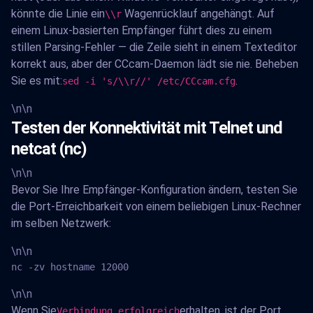
könnte die Linie ein
Wagenrücklauf angehängt. Auf
\\r
einem Linux-basierten Empfänger führt dies zu einem
stillen Parsing-Fehler — die Zeile sieht in einem Texteditor
korrekt aus, aber der CCcam-Daemon lädt sie nie. Beheben
Sie es mit:
.
sed -i 's/\\r//' /etc/CCcam.cfg
\n\n
Testen der Konnektivität mit Telnet und
netcat (nc)
\n\n
Bevor Sie Ihre Empfänger-Konfiguration ändern, testen Sie
die Port-Erreichbarkeit von einem beliebigen Linux-Rechner
im selben Netzwerk:
\n\n
nc -zv hostname 12000
\n\n
Wenn Sie
erhalten, ist der Port
Verbindung erfolgreich