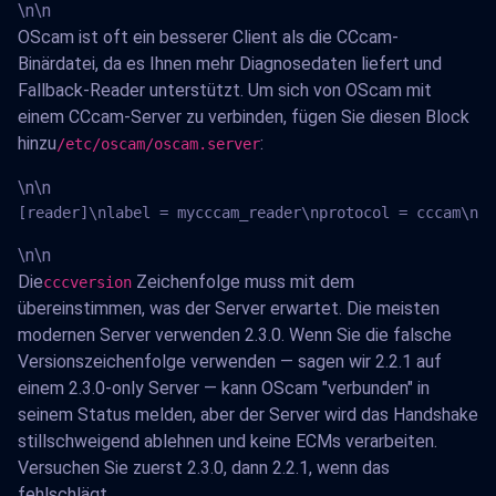
\n\n
OScam ist oft ein besserer Client als die CCcam-
Binärdatei, da es Ihnen mehr Diagnosedaten liefert und
Fallback-Reader unterstützt. Um sich von OScam mit
einem CCcam-Server zu verbinden, fügen Sie diesen Block
hinzu
:
/etc/oscam/oscam.server
\n\n
[reader]\nlabel = mycccam_reader\nprotocol = cccam\nde
\n\n
Die
Zeichenfolge muss mit dem
cccversion
übereinstimmen, was der Server erwartet. Die meisten
modernen Server verwenden 2.3.0. Wenn Sie die falsche
Versionszeichenfolge verwenden — sagen wir 2.2.1 auf
einem 2.3.0-only Server — kann OScam "verbunden" in
seinem Status melden, aber der Server wird das Handshake
stillschweigend ablehnen und keine ECMs verarbeiten.
Versuchen Sie zuerst 2.3.0, dann 2.2.1, wenn das
fehlschlägt.