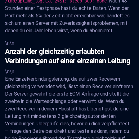
. Nach 48
/tmp/uptime_log.txt 2>&1; sleep 300; done
Stunden einer Testphase hast du echte Daten. Wenn der
Port mehr als 5% der Zeit nicht erreichbar war, handelt es
sich um einen Server mit Zuverlässigkeitsproblemen, mit
denen du ein Jahr leben wirst, wenn du abonnierst.
\n\n
Anzahl der gleichzeitig erlaubten
Verbindungen auf einer einzelnen Leitung
\n\n
Eine Einzelverbindungsleitung, die auf zwei Receivern
gleichzeitig verwendet wird, lässt einen Receiver einfrieren.
Der Server gewährt die erste ECM-Anfrage und stellt die
zweite in die Warteschlange oder verwirft sie. Wenn du
zwei Receiver in deinem Haushalt hast, benötigst du eine
Leitung mit mindestens 2 gleichzeitig autorisierten
Verbindungen. Überprüfe dies, bevor du dich verpflichtest
— frage den Betreiber direkt und teste es dann, indem du
beide Receiver während der Testphase gleichzeitig auf