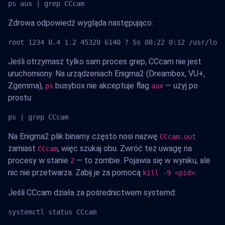
ps aux | grep CCcam
Zdrowa odpowiedź wygląda następująco:
root 1234 0.4 1.2 45320 6140 ? Ss 08:22 0:12 /usr/loca
Jeśli otrzymasz tylko sam proces grep, CCcam nie jest
uruchomiony. Na urządzeniach Enigma2 (Dreambox, VU+,
Zgemma),
busybox nie akceptuje flag
— użyj po
ps
aux
prostu:
ps | grep CCcam
Na Enigma2 plik binarny często nosi nazwę
CCcam.out
zamiast
, więc szukaj obu. Zwróć też uwagę na
CCcam
procesy w stanie
— to zombie. Pojawia się w wyniku, ale
Z
nic nie przetwarza. Zabij je za pomocą
.
kill -9 <pid>
Jeśli CCcam działa za pośrednictwem systemd:
systemctl status CCcam