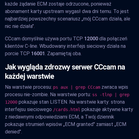
każde żądanie ECM zostaje odrzucone, ponieważ
abonament karty upstream wygasł dwa dni temu. To jest
najbardziej powszechny scenariusz „mój CCcam działa, ale
nic nie działa".
CCcam domyślnie używa portu TCP
12000
dla połączeń
klientów C-line. Wbudowany interfejs sieciowy działa na
porcie TCP
16001
. Zapamiętaj oba.
Jak wygląda zdrozwy serwer CCcam na
każdej warstwie
Na warstwie procesu:
zwraca wpis
ps aux | grep CCcam
procesu nie-zombie. Na warstwie portu:
ss -tlnp | grep
pokazuje stan LISTEN. Na warstwie karty: strona
12000
interfejsu sieciowego
pokazuje aktywne karty
/cards.html
z niedawnymi odpowiedziami ECM, a Twój dziennik
pokazuje strumień wpisów „ECM granted" zamiast „ECM
denied".