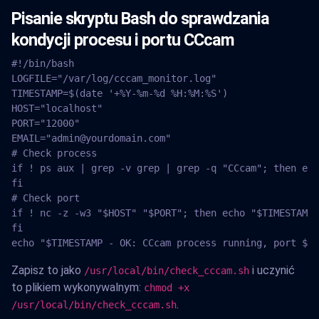
Pisanie skryptu Bash do sprawdzania
kondycji procesu i portu CCcam
#!/bin/bash

LOGFILE="/var/log/cccam_monitor.log"

TIMESTAMP=$(date '+%Y-%m-%d %H:%M:%S')

HOST="localhost"

PORT="12000"

EMAIL="
admin@yourdomain.com
"

# Check process

if ! ps aux | grep -v grep | grep -q "CCcam"; then ech
fi

# Check port

if ! nc -z -w3 "$HOST" "$PORT"; then echo "$TIMESTAMP 
fi

echo "$TIMESTAMP - OK: CCcam process running, port $PO
Zapisz to jako
i uczynić
/usr/local/bin/check_cccam.sh
to plikiem wykonywalnym:
chmod +x
.
/usr/local/bin/check_cccam.sh