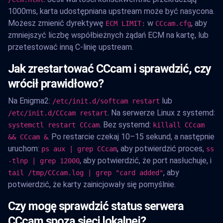
1000ms, karta udostępniana upstream może być nasycona.
Możesz zmienić dyrektywę
w
, aby
ECM LIMIT:
CCcam.cfg
zmniejszyć liczbę współbieżnych żądań ECM na kartę, lub
przetestować inną C-linię upstream.
Jak zrestartować CCcam i sprawdzić, czy
wrócił prawidłowo?
Na Enigma2:
lub
/etc/init.d/softcam restart
. Na serwerze Linux z systemd:
/etc/init.d/CCcam restart
. Bez systemd:
systemctl restart CCcam
killall CCcam
. Po restarcie czekaj 10–15 sekund, a następnie
&& CCcam &
uruchom:
, aby potwierdzić proces,
ps aux | grep CCcam
ss
, aby potwierdzić, że port nasłuchuje, i
-tlnp | grep 12000
, aby
tail /tmp/CCcam.log | grep "card added"
potwierdzić, że karty zainicjowały się pomyślnie.
Czy mogę sprawdzić status serwera
CCcam spoza sieci lokalnej?