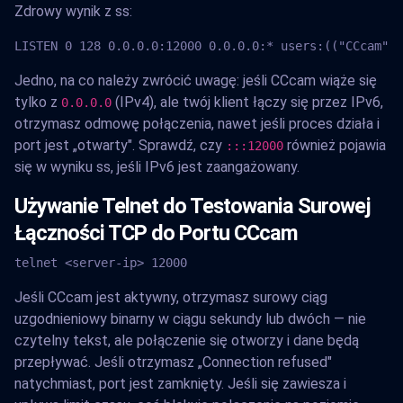
Zdrowy wynik z ss:
LISTEN 0 128 0.0.0.0:12000 0.0.0.0:* users:(("CCcam",p
Jedno, na co należy zwrócić uwagę: jeśli CCcam wiąże się
tylko z
(IPv4), ale twój klient łączy się przez IPv6,
0.0.0.0
otrzymasz odmowę połączenia, nawet jeśli proces działa i
port jest „otwarty". Sprawdź, czy
również pojawia
:::12000
się w wyniku ss, jeśli IPv6 jest zaangażowany.
Używanie Telnet do Testowania Surowej
Łączności TCP do Portu CCcam
telnet <server-ip> 12000
Jeśli CCcam jest aktywny, otrzymasz surowy ciąg
uzgodnieniowy binarny w ciągu sekundy lub dwóch — nie
czytelny tekst, ale połączenie się otworzy i dane będą
przepływać. Jeśli otrzymasz „Connection refused"
natychmiast, port jest zamknięty. Jeśli się zawiesza i