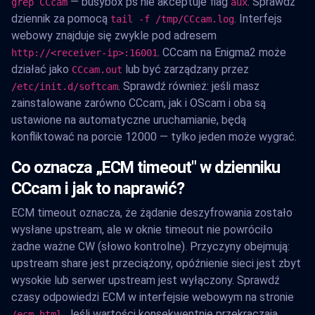
— busybox ps nie akceptuje flag
. Sprawdź
grep CCcam
aux
dziennik za pomocą
. Interfejs
tail -f /tmp/CCcam.log
webowy znajduje się zwykle pod adresem
. CCcam na Enigma2 może
http://<receiver-ip>:16001
działać jako
lub być zarządzany przez
CCcam.out
. Sprawdź również: jeśli masz
/etc/init.d/softcam
zainstalowane zarówno CCcam, jak i OScam i oba są
ustawione na automatyczne uruchamianie, będą
konfliktować na porcie 12000 — tylko jeden może wygrać.
Co oznacza „ECM timeout" w dzienniku
CCcam i jak to naprawić?
ECM timeout oznacza, że żądanie deszyfrowania zostało
wysłane upstream, ale w oknie timeout nie powróciło
żadne ważne CW (słowo kontrolne). Przyczyny obejmują:
upstream share jest przeciążony, opóźnienie sieci jest zbyt
wysokie lub serwer upstream jest wyłączony. Sprawdź
czasy odpowiedzi ECM w interfejsie webowym na stronie
. Jeśli wartości konsekwentnie przekraczają
/ecm.html