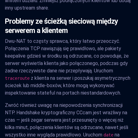
limitem udziału. Zmniejsz podłączonych klientów lub dodaj
inny upstream share.
Problemy ze ścieżką sieciową między
serwerem a klientem
Dwu-NAT to częsty sprawca, który łatwo przeoczyć.
Połączenia TCP nawiązują się prawidłowo, ale pakiety
keepalive gdzieś w środku są odrzucane, co powoduje, że
serwer wyświetla klienta jako połączonego, podczas gdy
żadne rzeczywiste dane nie przepływają. Uruchom
z klienta na serwer i poszukaj asymetrycznych
traceroute
ścieżek lub middle-boxów, które mogą wykonywać
inspektowanie stateful na portach niestandardowych.
Zwróć również uwagę na niepowodzenia synchronizacji
NTP. Handshake kryptograficzny CCcam jest wrażliwy na
czas — jeśli zegar serwera jest przesunięty o więcej niż
kilka minut, połączenia klientów są odrzucane, nawet jeśli
wszystko inne wygląda prawidłowo. Uruchom
na
date