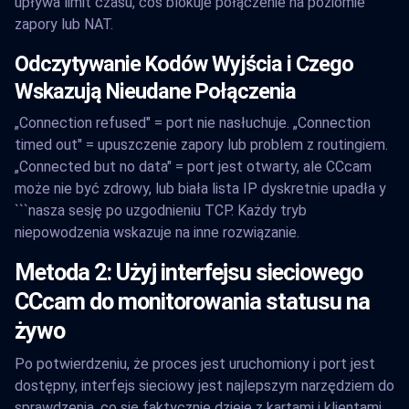
upływa limit czasu, coś blokuje połączenie na poziomie
zapory lub NAT.
Odczytywanie Kodów Wyjścia i Czego
Wskazują Nieudane Połączenia
„Connection refused" = port nie nasłuchuje. „Connection
timed out" = upuszczenie zapory lub problem z routingiem.
„Connected but no data" = port jest otwarty, ale CCcam
może nie być zdrowy, lub biała lista IP dyskretnie upadła y
```nasza sesję po uzgodnieniu TCP. Każdy tryb
niepowodzenia wskazuje na inne rozwiązanie.
Metoda 2: Użyj interfejsu sieciowego
CCcam do monitorowania statusu na
żywo
Po potwierdzeniu, że proces jest uruchomiony i port jest
dostępny, interfejs sieciowy jest najlepszym narzędziem do
sprawdzenia, co się faktycznie dzieje z kartami i klientami.