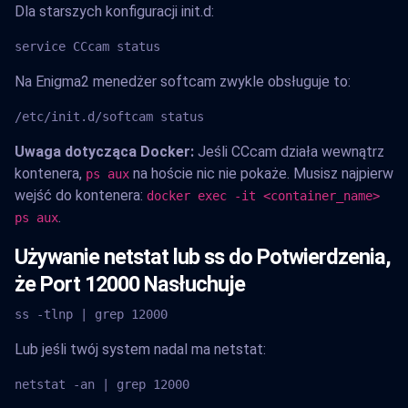
Dla starszych konfiguracji init.d:
service CCcam status
Na Enigma2 menedżer softcam zwykle obsługuje to:
/etc/init.d/softcam status
Uwaga dotycząca Docker:
Jeśli CCcam działa wewnątrz
kontenera,
na hoście nic nie pokaże. Musisz najpierw
ps aux
wejść do kontenera:
docker exec -it <container_name>
.
ps aux
Używanie netstat lub ss do Potwierdzenia,
że Port 12000 Nasłuchuje
ss -tlnp | grep 12000
Lub jeśli twój system nadal ma netstat:
netstat -an | grep 12000