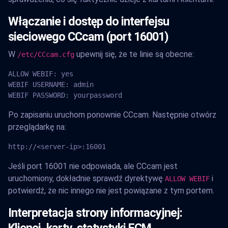
Włączanie i dostęp do interfejsu
sieciowego CCcam (port 16001)
W
upewnij się, że te linie są obecne:
/etc/CCcam.cfg
ALLOW WEBIF: yes

WEBIF USERNAME: admin

WEBIF PASSWORD: yourpassword
Po zapisaniu uruchom ponownie CCcam. Następnie otwórz
przeglądarkę na:
http://<server-ip>:16001
Jeśli port 16001 nie odpowiada, ale CCcam jest
uruchomiony, dokładnie sprawdź dyrektywę
i
ALLOW WEBIF
potwierdź, że nic innego nie jest powiązane z tym portem.
Interpretacja strony informacyjnej:
Klienci, karty, statystyki ECM