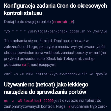
Konfiguracja zadania Cron do okresowych
kontroli statusu
Dodaj to do swojej crontab (
):
crontab -e
*/5 * * * * /usr/local/bin/check_cccam.sh >> /var/log/
To uruchamia się co 5 minut. Dostosuj interwał w
zależności od tego, jak szybko musisz wykryć awarie. Jeśli
chcesz powiadomienia webhook zamiast poczty e-mail (na
przykład powiadomienia Slack lub Telegram), zastąp
polecenie
następującym:
mail
curl -s -X POST "https://your-webhook-url" -d "payload
Używanie nc (netcat) jako lekkiego
narzędzia do sprawdzania portów
jest czystsze niż telnet do
nc -z -w3 localhost 12000
zautomatyzowanych kontroli. Flaga
uruchamia tryb zero-
-z