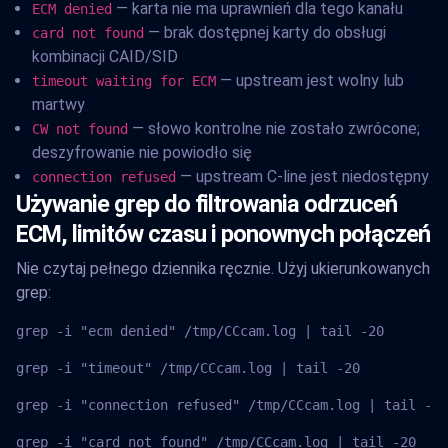
— karta nie ma uprawnień dla tego kanału
ECM denied
— brak dostępnej karty do obsługi
card not found
kombinacji CAID/SID
— upstream jest wolny lub
timeout waiting for ECM
martwy
— słowo kontrolne nie zostało zwrócone;
CW not found
deszyfrowanie nie powiodło się
— upstream C-line jest niedostępny
connection refused
Używanie grep do filtrowania odrzuceń
ECM, limitów czasu i ponownych połączeń
Nie czytaj pełnego dziennika ręcznie. Użyj ukierunkowanych
grep:
grep -i "ecm denied" /tmp/CCcam.log | tail -20
grep -i "timeout" /tmp/CCcam.log | tail -20
grep -i "connection refused" /tmp/CCcam.log | tail -20
grep -i "card not found" /tmp/CCcam.log | tail -20