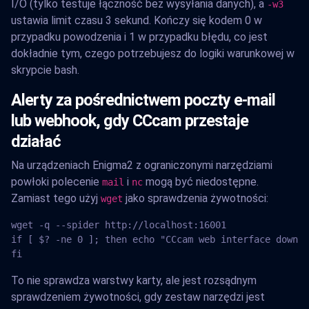
I/O (tylko testuje łączność bez wysyłania danych), a
-w3
ustawia limit czasu 3 sekund. Kończy się kodem 0 w
przypadku powodzenia i 1 w przypadku błędu, co jest
dokładnie tym, czego potrzebujesz do logiki warunkowej w
skrypcie bash.
Alerty za pośrednictwem poczty e-mail
lub webhook, gdy CCcam przestaje
działać
Na urządzeniach Enigma2 z ograniczonymi narzędziami
powłoki polecenie
i
mogą być niedostępne.
mail
nc
Zamiast tego użyj
jako sprawdzenia żywotności:
wget
wget -q --spider http://localhost:16001

if [ $? -ne 0 ]; then echo "CCcam web interface down" 
fi
To nie sprawdza warstwy karty, ale jest rozsądnym
sprawdzeniem żywotności, gdy zestaw narzędzi jest