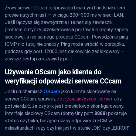
Żywy serwer CCcam odpowiada binarnym handshake'iem
prawie natychmiast — w ciągu 200–300 ms w sieci LAN.
Jeśli łączysz się zewnętrznie i telnet się zawiesza,
problem dotyczy przekierowania portów lub reguły zapory
sieciowej, a nie samego procesu CCcam. Powodzenie ping
ICMP nic tutaj nie znaczy. Ping może wrócić w porządku,
podczas gdy port 12000 jest całkowicie zablokowany —
zawsze testuj rzeczywisty port.
Używanie OScam jako klienta do
weryfikacji odpowiedzi serwera CCcam
Jeśli uruchamiasz
OScam
jako klienta skierowany na
serwer CCcam, sprawdź
aby
/etc/oscam/oscam.server
potwierdzić, że czytnik jest prawidłowo skonfigurowany.
Interfejs sieciowy OScam (domyślny port
8888
) pokazuje
status czytnika, bieżące czasy odpowiedzi ECM w
milisekundach i czy czytnik jest w stanie „OK" czy „ERROR".