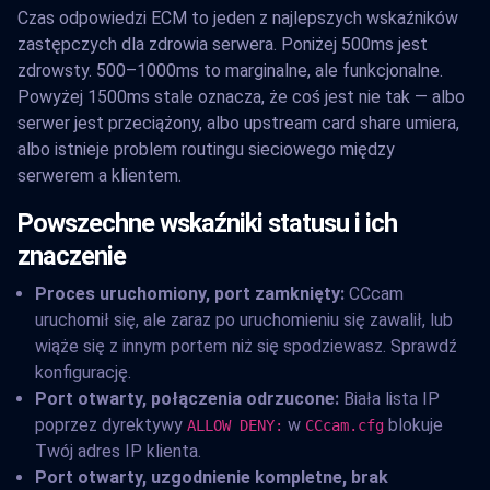
Czas odpowiedzi ECM to jeden z najlepszych wskaźników
zastępczych dla zdrowia serwera. Poniżej 500ms jest
zdrowsty. 500–1000ms to marginalne, ale funkcjonalne.
Powyżej 1500ms stale oznacza, że coś jest nie tak — albo
serwer jest przeciążony, albo upstream card share umiera,
albo istnieje problem routingu sieciowego między
serwerem a klientem.
Powszechne wskaźniki statusu i ich
znaczenie
Proces uruchomiony, port zamknięty:
CCcam
uruchomił się, ale zaraz po uruchomieniu się zawalił, lub
wiąże się z innym portem niż się spodziewasz. Sprawdź
konfigurację.
Port otwarty, połączenia odrzucone:
Biała lista IP
poprzez dyrektywy
w
blokuje
ALLOW DENY:
CCcam.cfg
Twój adres IP klienta.
Port otwarty, uzgodnienie kompletne, brak