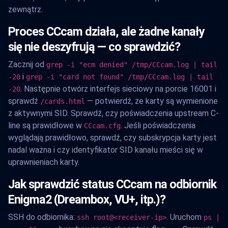
zewnątrz.
Proces CCcam działa, ale żadne kanały
się nie deszyfrują — co sprawdzić?
Zacznij od
grep -i "ecm denied" /tmp/CCcam.log | tail
i
-20
grep -i "card not found" /tmp/CCcam.log | tail
. Następnie otwórz interfejs sieciowy na porcie 16001 i
-20
sprawdź
— potwierdź, że karty są wymienione
/cards.html
z aktywnymi SID. Sprawdź, czy poświadczenia upstream C-
line są prawidłowe w
. Jeśli poświadczenia
CCcam.cfg
wyglądają prawidłowo, sprawdź, czy subskrypcja karty jest
nadal ważna i czy identyfikator SID kanału mieści się w
uprawnieniach karty.
Jak sprawdzić status CCcam na odbiornik
Enigma2 (Dreambox, VU+, itp.)?
SSH do odbiornika:
. Uruchom
ssh root@<receiver-ip>
ps |