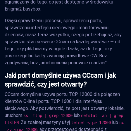
ograniczony do tego, co jest dostępne w środowisku
Enigma2 busybox.
Dzięki sprawdzeniu procesu, sprawdzeniu portu,
sprawdzeniu interfejsu sieciowego i monitorowaniu
dziennika, masz teraz wszystko, czego potrzebujesz, aby
sprawdzić stan serwera CCcam na każdej warstwie — od
tego, czy plik binarny w ogóle działa, aż do tego, czy
poszczególne karty zwracają prawidłowe CW. Bez
zgadywania, bez „uruchomienia ponownie i nadziei".
Jaki port domyślnie używa CCcam i jak
sprawdzić, czy jest otwarty?
CCcam domyślnie używa portu TCP 12000 dla połączeń
klientów C-line i portu TCP 16001 dla interfejsu
sieciowego. Aby potwierdzić, że port jest otwarty lokalnie,
uruchom
lub
ss -tlnp | grep 12000
netstat -an | grep
. Ze zdalnej maszyny użyj
lub
LISTEN
telnet <ip> 12000
nc
, aby przetestować dostępność z
-zv <ip> 12000