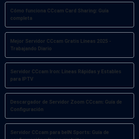
Cómo funciona CCcam Card Sharing: Guía
completa
Mejor Servidor CCcam Gratis Líneas 2025 -
Trabajando Diario
Servidor CCcam Iron: Líneas Rápidas y Estables
para IPTV
Descargador de Servidor Zoom CCcam: Guía de
Configuración
Servidor CCcam para beIN Sports: Guía de