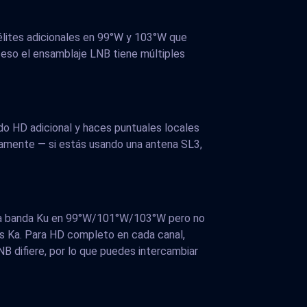
atélites adicionales en 99°W y 103°W que
 eso el ensamblaje LNB tiene múltiples
do HD adicional y haces puntuales locales
camente — si estás usando una antena SL3,
re la banda Ku en 99°W/101°W/103°W pero no
s Ka. Para HD completo en cada canal,
B difiere, por lo que puedes intercambiar