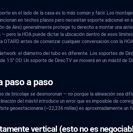
oporte en el lado de la casa es lo más común y fácil. Los monta
cionan en techos planos pero necesitan soporte adicional en el 
n de Aire) generalmente protege tu derecho a montar una ante
s — pero la HOA puede dictar la ubicación dentro de esos límites
egla OTARD antes de comenzar cualquier conversación con la HOA
 Network: el diámetro del tubo es diferente. Los soportes de Dire
de 1.5" OD. Un soporte de DirecTV se moverá en un mástil de Di
a paso a paso
es de bricolaje se desmoronan — no porque la alineación sea difíc
clinación del mástil introduce un error que es imposible de correg
rbita geoestacionaria (~22,236 millas) es aproximadamente un fa
tamente vertical (esto no es negociab