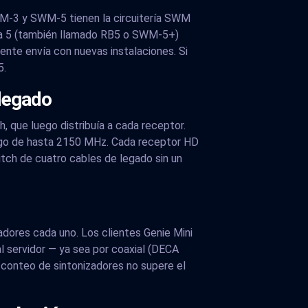
WM-3 y SWM-5 tienen la circuitería SWM
rsa 5 (también llamado RB5 o SWM-5+)
ente envía con nuevas instalaciones. Si
5.
 legado
, que luego distribuía a cada receptor.
ango de hasta 2150 MHz. Cada receptor HD
ch de cuatro cables de legado sin un
adores cada uno. Los clientes Genie Mini
l servidor — ya sea por coaxial (DECA
 conteo de sintonizadores no supere el