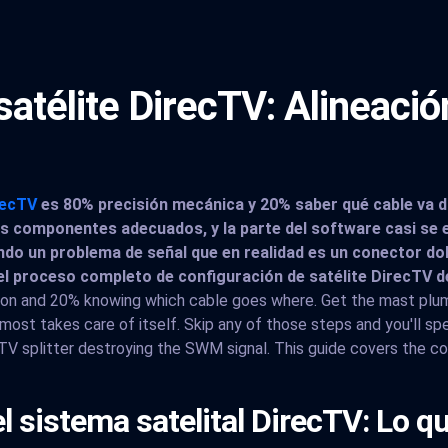
satélite DirecTV: Alineació
recTV
es 80% precisión mecánica y 20% saber qué cable va dón
s componentes adecuados, y la parte del software casi se 
ndo un problema de señal que en realidad es un conector do
l proceso completo de configuración de satélite DirecTV des
on and 20% knowing which cable goes where. Get the mast plumb,
ost takes care of itself. Skip any of those steps and you'll spe
TV splitter destroying the SWM signal. This guide covers the c
l sistema satelital DirecTV: Lo q