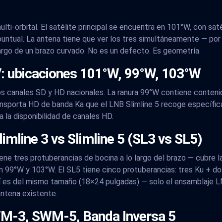
multi-orbital. El satélite principal se encuentra en 101°W, con s
untual. La antena tiene que ver los tres simultáneamente — por
argo de un brazo curvado. No es un defecto. Es geometría.
TV: ubicaciones 101°W, 99°W, 103°W
os canales SD y HD nacionales. La ranura 99°W contiene conteni
ansporta HD de banda Ka que el LNB Slimline 5 recoge específi
 la disponibilidad de canales HD.
limline 3 vs Slimline 5 (SL3 vs SL5)
 tiene tres protuberancias de bocina a lo largo del brazo — cub
 99°W y 103°W. El SL5 tiene cinco protuberancias: tres Ku + do
sí es del mismo tamaño (18×24 pulgadas) — solo el ensamblaje LN
antena existente.
WM-3, SWM-5, Banda Inversa 5