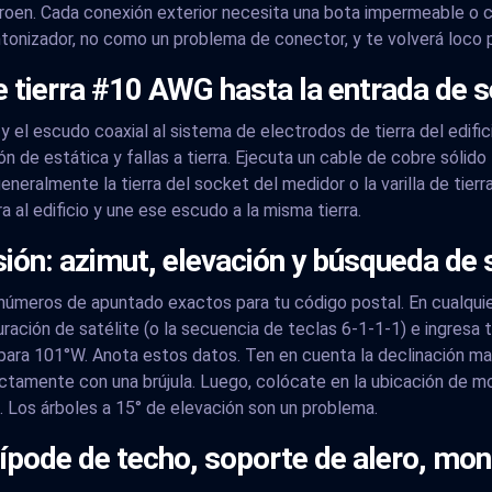
roen. Cada conexión exterior necesita una bota impermeable o c
ntonizador, no como un problema de conector, y te volverá loco 
e tierra #10 AWG hasta la entrada de s
y el escudo coaxial al sistema de electrodos de tierra del edific
n de estática y fallas a tierra. Ejecuta un cable de cobre sólid
neralmente la tierra del socket del medidor o la varilla de tierra
ra al edificio y une ese escudo a la misma tierra.
visión: azimut, elevación y búsqueda de
 números de apuntado exactos para tu código postal. En cualqu
ación de satélite (o la secuencia de teclas 6-1-1-1) e ingresa 
 para 101°W. Anota estos datos. Ten en cuenta la declinación m
ectamente con una brújula. Luego, colócate en la ubicación de m
o. Los árboles a 15° de elevación son un problema.
rípode de techo, soporte de alero, mon