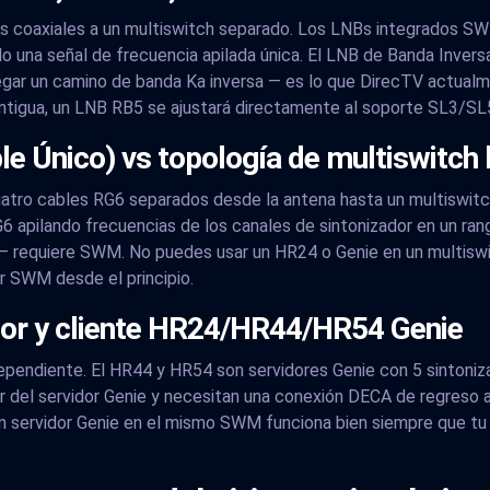
s coaxiales a un multiswitch separado. Los LNBs integrados S
do una señal de frecuencia apilada única. El LNB de Banda Inve
regar un camino de banda Ka inversa — es lo que DirecTV actualm
ntigua, un LNB RB5 se ajustará directamente al soporte SL3/SL
e Único) vs topología de multiswitch
uatro cables RG6 separados desde la antena hasta un multiswitch
 apilando frecuencias de los canales de sintonizador en un r
requiere SWM. No puedes usar un HR24 o Genie en un multiswit
ar SWM desde el principio.
tor y cliente HR24/HR44/HR54 Genie
ependiente. El HR44 y HR54 son servidores Genie con 5 sintoniz
or del servidor Genie y necesitan una conexión DECA de regreso a
un servidor Genie en el mismo SWM funciona bien siempre que tu