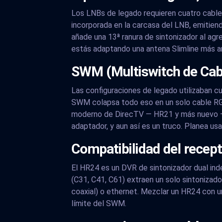
Los LNBs de legado requieren cuatro cable
incorporada en la carcasa del LNB, emitien
añade una 13ª ranura de sintonizador al ag
estás adaptando una antena Slimline más a
SWM (Multiswitch de Cabl
Las configuraciones de legado utilizaban c
SWM colapsa todo eso en un solo cable RG6
moderno de DirecTV — HR21 y más nuevo — 
adaptador, y aun así es un truco. Planea us
Compatibilidad del recep
El HR24 es un DVR de sintonizador dual ind
(C31, C41, C61) extraen un solo sintonizad
coaxial) o ethernet. Mezclar un HR24 con 
límite del SWM.