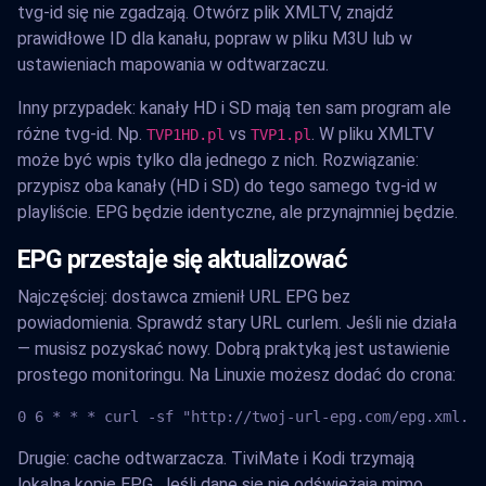
tvg-id się nie zgadzają. Otwórz plik XMLTV, znajdź
prawidłowe ID dla kanału, popraw w pliku M3U lub w
ustawieniach mapowania w odtwarzaczu.
Inny przypadek: kanały HD i SD mają ten sam program ale
różne tvg-id. Np.
vs
. W pliku XMLTV
TVP1HD.pl
TVP1.pl
może być wpis tylko dla jednego z nich. Rozwiązanie:
przypisz oba kanały (HD i SD) do tego samego tvg-id w
playliście. EPG będzie identyczne, ale przynajmniej będzie.
EPG przestaje się aktualizować
Najczęściej: dostawca zmienił URL EPG bez
powiadomienia. Sprawdź stary URL curlem. Jeśli nie działa
— musisz pozyskać nowy. Dobrą praktyką jest ustawienie
prostego monitoringu. Na Linuxie możesz dodać do crona:
0 6 * * * curl -sf "http://twoj-url-epg.com/epg.xml.gz
Drugie: cache odtwarzacza. TiviMate i Kodi trzymają
lokalną kopię EPG. Jeśli dane się nie odświeżają mimo