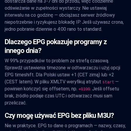
dostarcza dane na 3-7 dni do przodu, więc codzienne
odświeżanie w zupełności wystarczy. Nie ustawiaj
interwału na co godzinę — obciążasz serwer źródłowy
niepotrzebnie i ryzykujesz blokadę IP. Jeśli używasz crona,
jedno pobranie dziennie o 4:00 rano to standard.
Dlaczego EPG pokazuje programy z
innego dnia?
W 99% przypadków to problem ze strefą czasową.
Sprawdź ustawienia timezone w odtwarzaczu i użyj opcji
EPG timeshift. Dla Polski ustaw +1 (CET zimą) lub +2
(CEST latem). W pliku XMLTV weryfikuj atrybut
—
start
powinien kończyć się offsetem, np.
. Jeśli offsetu
+0100
brak, źródło podaje czas UTC i odtwarzacz musi sam
przeliczać.
Czy mogę używać EPG bez pliku M3U?
Nie w praktyce. EPG to dane o programach — nazwy, czasy,