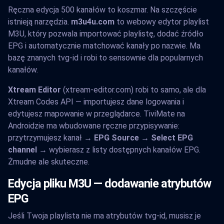
Ręczna edycja 500 kanałów to koszmar. Na szczęście
istnieją narzędzia.
m3u4u.com
to webowy edytor playlist
M3U, który pozwala importować playlistę, dodać źródło
EPG i automatycznie matchować kanały po nazwie. Ma
bazę znanych tvg-id i robi to sensownie dla popularnych
kanałów.
Xtream Editor
(xtream-editor.com) robi to samo, ale dla
Xtream Codes API — importujesz dane logowania i
edytujesz mapowanie w przeglądarce. TiviMate na
Androidzie ma wbudowane ręczne przypisywanie:
przytrzymujesz kanał →
EPG Source → Select EPG
channel
→ wybierasz z listy dostępnych kanałów EPG.
Żmudne ale skuteczne.
Edycja pliku M3U — dodawanie atrybutów
EPG
Jeśli Twoja playlista nie ma atrybutów tvg-id, musisz je