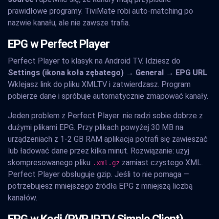
prawidłowe programy. TiviMate robi auto-matching po
nazwie kanału, ale nie zawsze trafia.
EPG w Perfect Player
Perfect Player to klasyk na Android TV. Idziesz do
Settings (ikona koła zębatego) → General → EPG URL
.
Wklejasz link do pliku XMLTV i zatwierdzasz. Program
pobierze dane i spróbuje automatycznie zmapować kanały.
Jeden problem z Perfect Player: nie radzi sobie dobrze z
dużymi plikami EPG. Przy plikach powyżej 30 MB na
urządzeniach z 1-2 GB RAM aplikacja potrafi się zawieszać
lub ładować dane przez kilka minut. Rozwiązanie: użyj
skompresowanego pliku
zamiast czystego XML.
.xml.gz
Perfect Player obsługuje gzip. Jeśli to nie pomaga —
potrzebujesz mniejszego źródła EPG z mniejszą liczbą
kanałów.
EPG w Kodi (PVR IPTV Simple Client)