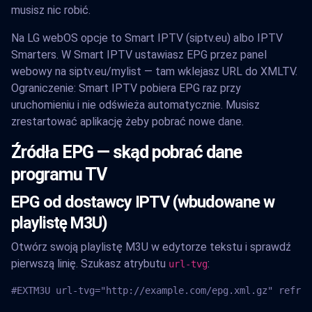
musisz nic robić.
Na LG webOS opcje to Smart IPTV (siptv.eu) albo IPTV
Smarters. W Smart IPTV ustawiasz EPG przez panel
webowy na siptv.eu/mylist — tam wklejasz URL do XMLTV.
Ograniczenie: Smart IPTV pobiera EPG raz przy
uruchomieniu i nie odświeża automatycznie. Musisz
zrestartować aplikację żeby pobrać nowe dane.
Źródła EPG — skąd pobrać dane
programu TV
EPG od dostawcy IPTV (wbudowane w
playlistę M3U)
Otwórz swoją playlistę M3U w edytorze tekstu i sprawdź
pierwszą linię. Szukasz atrybutu
:
url-tvg
#EXTM3U url-tvg="http://example.com/epg.xml.gz" refres