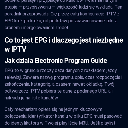
pobiera, parsuje i przypisuje do kanałów. I właśnie na tym
etapie — przypisywaniu — większość ludzi się wykłada. Ten
poradnik przeprowadzi Cię przez całą konfigurację IPTV z
EPG krok po kroku, od podstaw po zaawansowane triki z
cronem i merge'owaniem źródeł.
Co to jest EPG i dlaczego jest niezbędne
w IPTV
Jak działa Electronic Program Guide
EPG to w gruncie rzeczy baza danych z rozkładem jazdy
telewizji. Zawiera nazwę programu, opis, czas rozpoczęcia i
zakończenia, kategorię, a czasem nawet okładkę. Twój
odtwarzacz IPTV pobiera te dane z podanego URL-a i
nakłada je na listę kanałów.
Cały mechanizm opiera się na jednym kluczowym
połączeniu: identyfikator kanału w pliku EPG musi pasować
do identyfikatora w Twojej playliście M3U. Jeśli playlist