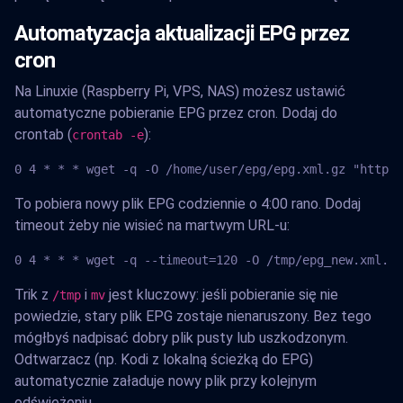
Automatyzacja aktualizacji EPG przez
cron
Na Linuxie (Raspberry Pi, VPS, NAS) możesz ustawić
automatyczne pobieranie EPG przez cron. Dodaj do
crontab (
):
crontab -e
0 4 * * * wget -q -O /home/user/epg/epg.xml.gz "http:/
To pobiera nowy plik EPG codziennie o 4:00 rano. Dodaj
timeout żeby nie wisieć na martwym URL-u:
0 4 * * * wget -q --timeout=120 -O /tmp/epg_new.xml.gz
Trik z
i
jest kluczowy: jeśli pobieranie się nie
/tmp
mv
powiedzie, stary plik EPG zostaje nienaruszony. Bez tego
mógłbyś nadpisać dobry plik pusty lub uszkodzonym.
Odtwarzacz (np. Kodi z lokalną ścieżką do EPG)
automatycznie załaduje nowy plik przy kolejnym
odświeżeniu.