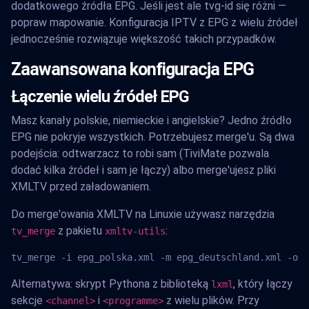
dodatkowego źródła EPG. Jeśli jest ale tvg-id się różni —
popraw mapowanie. Konfiguracja IPTV z EPG z wielu źródeł
jednocześnie rozwiązuje większość takich przypadków.
Zaawansowana konfiguracja EPG
Łączenie wielu źródeł EPG
Masz kanały polskie, niemieckie i angielskie? Jedno źródło
EPG nie pokryje wszystkich. Potrzebujesz merge'u. Są dwa
podejścia: odtwarzacz to robi sam (TiviMate pozwala
dodać kilka źródeł i sam je łączy) albo merge'ujesz pliki
XMLTV przed załadowaniem.
Do merge'owania XMLTV na Linuxie używasz narzędzia
z pakietu
:
tv_merge
xmltv-utils
tv_merge -i epg_polska.xml -m epg_deutschland.xml -o m
Alternatywa: skrypt Pythona z biblioteką
, który łączy
lxml
sekcje
i
z wielu plików. Przy
<channel>
<programme>