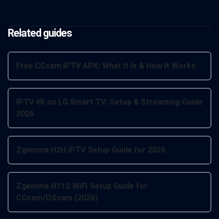
Related guides
Free CCcam IPTV APK: What It Is & How It Works
IPTV 4K on LG Smart TV: Setup & Streaming Guide
2026
Zgemma H2H IPTV Setup Guide for 2026
Zgemma H11S WiFi Setup Guide for
CCcam/OScam (2026)