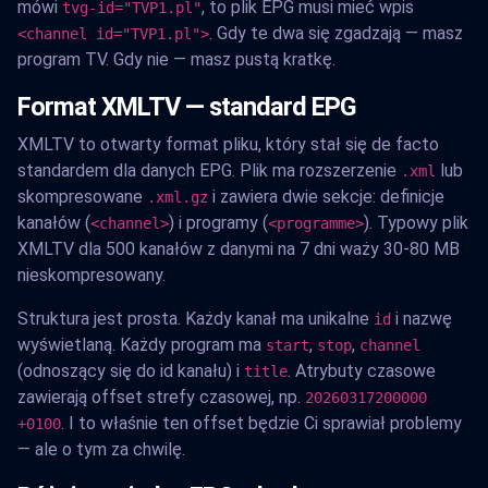
mówi
, to plik EPG musi mieć wpis
tvg-id="TVP1.pl"
. Gdy te dwa się zgadzają — masz
<channel id="TVP1.pl">
program TV. Gdy nie — masz pustą kratkę.
Format XMLTV — standard EPG
XMLTV to otwarty format pliku, który stał się de facto
standardem dla danych EPG. Plik ma rozszerzenie
lub
.xml
skompresowane
i zawiera dwie sekcje: definicje
.xml.gz
kanałów (
) i programy (
). Typowy plik
<channel>
<programme>
XMLTV dla 500 kanałów z danymi na 7 dni waży 30-80 MB
nieskompresowany.
Struktura jest prosta. Każdy kanał ma unikalne
i nazwę
id
wyświetlaną. Każdy program ma
,
,
start
stop
channel
(odnoszący się do id kanału) i
. Atrybuty czasowe
title
zawierają offset strefy czasowej, np.
20260317200000
. I to właśnie ten offset będzie Ci sprawiał problemy
+0100
— ale o tym za chwilę.