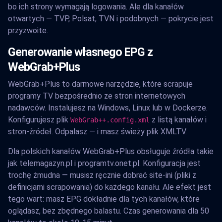
bo ich strony wymagają logowania. Ale dla kanałów
otwartych — TVP, Polsat, TVN i podobnych — pokrycie jest
przyzwoite.
Generowanie własnego EPG z
WebGrab+Plus
WebGrab+Plus to darmowe narzędzie, które scrapuje
programy TV bezpośrednio ze stron internetowych
nadawców. Instalujesz na Windows, Linux lub w Dockerze.
Konfigurujesz plik
z listą kanałów i
WebGrab++.config.xml
stron-źródeł. Odpalasz — i masz świeży plik XMLTV.
Dla polskich kanałów WebGrab+Plus obsługuje źródła takie
jak telemagazyn.pl i programtv.onet.pl. Konfiguracja jest
trochę żmudna — musisz ręcznie dobrać site-ini (pliki z
definicjami scrapowania) do każdego kanału. Ale efekt jest
tego wart: masz EPG dokładnie dla tych kanałów, które
oglądasz, bez zbędnego balastu. Czas generowania dla 50