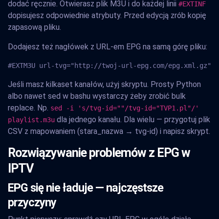
dodać ręcznie. Otwierasz plik M3U i do każdej linii
#EXTINF
dopisujesz odpowiednie atrybuty. Przed edycją zrób kopię
zapasową pliku.
Dodajesz też nagłówek z URL-em EPG na samą górę pliku:
#EXTM3U url-tvg="http://twoj-url-epg.com/epg.xml.gz"
Jeśli masz kilkaset kanałów, użyj skryptu. Prosty Python
albo nawet sed w bashu wystarczy żeby zrobić bulk
replace. Np.
sed -i 's/tvg-id=""/tvg-id="TVP1.pl"/'
dla jednego kanału. Dla wielu — przygotuj plik
playlist.m3u
CSV z mapowaniem (stara_nazwa → tvg-id) i napisz skrypt.
Rozwiązywanie problemów z EPG w
IPTV
EPG się nie ładuje — najczęstsze
przyczyny