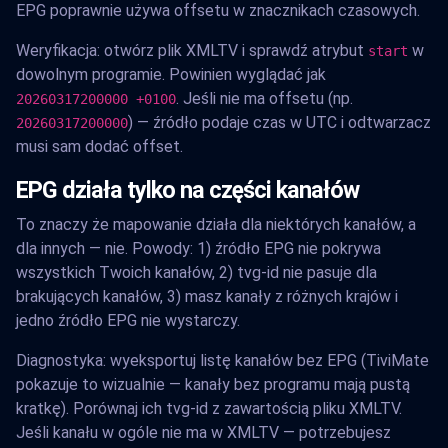
EPG poprawnie używa offsetu w znacznikach czasowych.
Weryfikacja: otwórz plik XMLTV i sprawdź atrybut
w
start
dowolnym programie. Powinien wyglądać jak
. Jeśli nie ma offsetu (np.
20260317200000 +0100
) — źródło podaje czas w UTC i odtwarzacz
20260317200000
musi sam dodać offset.
EPG działa tylko na części kanałów
To znaczy że mapowanie działa dla niektórych kanałów, a
dla innych — nie. Powody: 1) źródło EPG nie pokrywa
wszystkich Twoich kanałów, 2) tvg-id nie pasuje dla
brakujących kanałów, 3) masz kanały z różnych krajów i
jedno źródło EPG nie wystarczy.
Diagnostyka: wyeksportuj listę kanałów bez EPG (TiviMate
pokazuje to wizualnie — kanały bez programu mają pustą
kratkę). Porównaj ich tvg-id z zawartością pliku XMLTV.
Jeśli kanału w ogóle nie ma w XMLTV — potrzebujesz