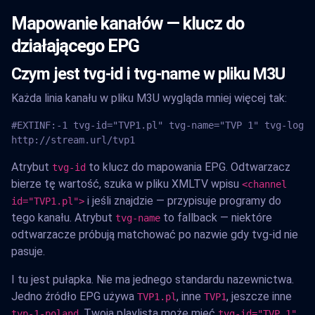
Mapowanie kanałów — klucz do
działającego EPG
Czym jest tvg-id i tvg-name w pliku M3U
Każda linia kanału w pliku M3U wygląda mniej więcej tak:
#EXTINF:-1 tvg-id="TVP1.pl" tvg-name="TVP 1" tvg-logo=
http://stream.url/tvp1
Atrybut
to klucz do mapowania EPG. Odtwarzacz
tvg-id
bierze tę wartość, szuka w pliku XMLTV wpisu
<channel
i jeśli znajdzie — przypisuje programy do
id="TVP1.pl">
tego kanału. Atrybut
to fallback — niektóre
tvg-name
odtwarzacze próbują matchować po nazwie gdy tvg-id nie
pasuje.
I tu jest pułapka. Nie ma jednego standardu nazewnictwa.
Jedno źródło EPG używa
, inne
, jeszcze inne
TVP1.pl
TVP1
. Twoja playlista może mieć
.
tvp-1-poland
tvg-id="TVP.1"