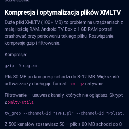
Kompresja i optymalizacja plików XMLTV
Duże pliki XMLTV (100+ MB) to problem na urządzeniach z
małą ilością RAM. Android TV Box z 1 GB RAM potrafi
crashować przy parsowaniu takiego pliku. Rozwiązanie:
kompresja gzip i filtrowanie.
Kompresja:
gzip -9 epg.xml
Plik 80 MB po kompresji schodzi do 8-12 MB. Większość
odtwarzaczy obsługuje format
natywnie.
.xml.gz
Filtrowanie — usuwasz kanały, których nie oglądasz. Skrypt
z
:
xmltv-utils
tv_grep --channel-id "TVP1.pl" --channel-id "Polsat.pl
Z 500 kanałów zostawiasz 50 — plik z 80 MB schodzi do 8