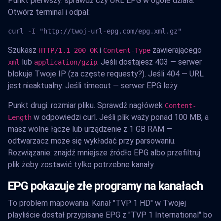
Punkt pierwszy: sprawdź czy URL EPG w ogóle działa.
Otwórz terminal i odpal:
curl -I "http://twoj-url-epg.com/epg.xml.gz"
Szukasz
i
zawierającego
HTTP/1.1 200 OK
Content-Type
lub
. Jeśli dostajesz 403 — serwer
xml
application/gzip
blokuje Twoje IP (za częste requesty?). Jeśli 404 — URL
jest nieaktualny. Jeśli timeout — serwer EPG leży.
Punkt drugi: rozmiar pliku. Sprawdź nagłówek
Content-
w odpowiedzi curl. Jeśli plik waży ponad 100 MB, a
Length
masz wolne łącze lub urządzenie z 1 GB RAM —
odtwarzacz może się wykładać przy parsowaniu.
Rozwiązanie: znajdź mniejsze źródło EPG albo przefiltruj
plik żeby zostawić tylko potrzebne kanały.
EPG pokazuje złe programy na kanałach
To problem mapowania. Kanał "TVP 1 HD" w Twojej
playliście dostał przypisane EPG z "TVP 1 International" bo