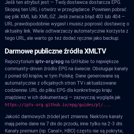
Jeśli ten atrybut jest — Twój dostawca dostarcza EPG.
Skopiuj ten URL i otwórz w przeglądarce. Powinien pobrać
się plik XML lub XML.GZ. Jeśli zwraca błąd 403 lub 404 —
URL prawdopodobnie wygasł i musisz poprosić dostawcę o
aktualny link. Wiele odtwarzaczy automatycznie korzysta z
tego URL, ale warto go też dodać ręcznie jako backup.
Darmowe publiczne źródła XMLTV
Repozytorium
iptv-org/epg
na GitHubie to największe
community-driven źródło EPG na świecie. Obsługuje kanały
z ponad 60 krajów, w tym Polskę. Dane generowane są
automatycznie z oficjalnych stron TV i aktualizowane
codziennie. URL do pliku EPG dla konkretnego kraju
znajdziesz w ich dokumentacji — zazwyczaj wygląda jak
.
https://iptv-org.github.io/epg/guides/pl/...
Jakość darmowych źródeł jest zmienna. Niektóre kanały
mają pełne dane na 7 dni do przodu, inne tylko na 2-3 dni.
Kanały premium (np. Canal+, HBO) często nie są pokryte,