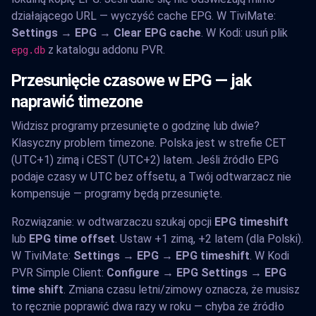
działającego URL — wyczyść cache EPG. W TiviMate:
Settings → EPG → Clear EPG cache
. W Kodi: usuń plik
z katalogu addonu PVR.
epg.db
Przesunięcie czasowe w EPG — jak
naprawić timezone
Widzisz programy przesunięte o godzinę lub dwie?
Klasyczny problem timezone. Polska jest w strefie CET
(UTC+1) zimą i CEST (UTC+2) latem. Jeśli źródło EPG
podaje czasy w UTC bez offsetu, a Twój odtwarzacz nie
kompensuje — programy będą przesunięte.
Rozwiązanie: w odtwarzaczu szukaj opcji
EPG timeshift
lub
EPG time offset
. Ustaw +1 zimą, +2 latem (dla Polski).
W TiviMate:
Settings → EPG → EPG timeshift
. W Kodi
PVR Simple Client:
Configure → EPG Settings → EPG
time shift
. Zmiana czasu letni/zimowy oznacza, że musisz
to ręcznie poprawić dwa razy w roku — chyba że źródło