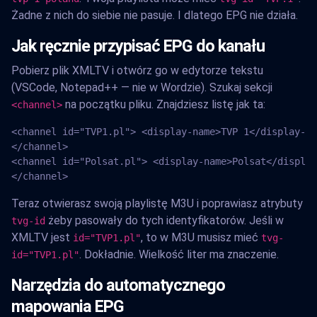
Żadne z nich do siebie nie pasuje. I dlatego EPG nie działa.
Jak ręcznie przypisać EPG do kanału
Pobierz plik XMLTV i otwórz go w edytorze tekstu
(VSCode, Notepad++ — nie w Wordzie). Szukaj sekcji
na początku pliku. Znajdziesz listę jak ta:
<channel>
<channel id="TVP1.pl"> <display-name>TVP 1</display-na
</channel>

<channel id="Polsat.pl"> <display-name>Polsat</display
</channel>
Teraz otwierasz swoją playlistę M3U i poprawiasz atrybuty
żeby pasowały do tych identyfikatorów. Jeśli w
tvg-id
XMLTV jest
, to w M3U musisz mieć
id="TVP1.pl"
tvg-
. Dokładnie. Wielkość liter ma znaczenie.
id="TVP1.pl"
Narzędzia do automatycznego
mapowania EPG