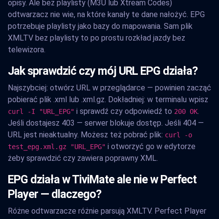
opisy. Ale bez playlisty (M3U lub Xtream Codes)
odtwarzacz nie wie, na które kanały te dane nałożyć. EPG
potrzebuje playlisty jako bazy do mapowania. Sam plik
XMLTV bez playlisty to po prostu rozkład jazdy bez
telewizora.
Jak sprawdzić czy mój URL EPG działa?
Najszybciej: otwórz URL w przeglądarce — powinien zacząć
pobierać plik .xml lub .xml.gz. Dokładniej: w terminalu wpisz
i sprawdź czy odpowiedź to
.
curl -I "URL_EPG"
200 OK
Jeśli dostajesz 403 — serwer blokuje dostęp. Jeśli 404 —
URL jest nieaktualny. Możesz też pobrać plik:
curl -o
i otworzyć go w edytorze
test_epg.xml.gz "URL_EPG"
żeby sprawdzić czy zawiera poprawny XML.
EPG działa w TiviMate ale nie w Perfect
Player — dlaczego?
Różne odtwarzacze różnie parsują XMLTV. Perfect Player