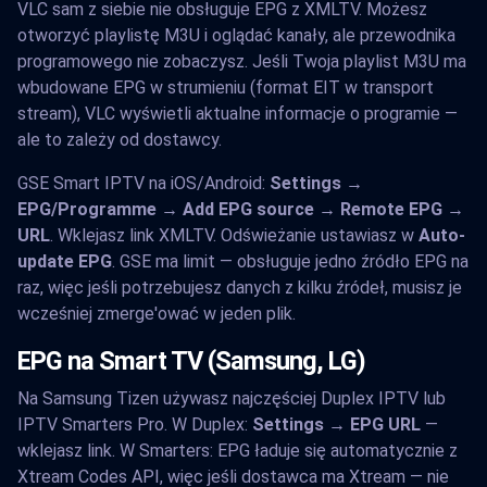
VLC sam z siebie nie obsługuje EPG z XMLTV. Możesz
otworzyć playlistę M3U i oglądać kanały, ale przewodnika
programowego nie zobaczysz. Jeśli Twoja playlist M3U ma
wbudowane EPG w strumieniu (format EIT w transport
stream), VLC wyświetli aktualne informacje o programie —
ale to zależy od dostawcy.
GSE Smart IPTV na iOS/Android:
Settings →
EPG/Programme → Add EPG source → Remote EPG →
URL
. Wklejasz link XMLTV. Odświeżanie ustawiasz w
Auto-
update EPG
. GSE ma limit — obsługuje jedno źródło EPG na
raz, więc jeśli potrzebujesz danych z kilku źródeł, musisz je
wcześniej zmerge'ować w jeden plik.
EPG na Smart TV (Samsung, LG)
Na Samsung Tizen używasz najczęściej Duplex IPTV lub
IPTV Smarters Pro. W Duplex:
Settings → EPG URL
—
wklejasz link. W Smarters: EPG ładuje się automatycznie z
Xtream Codes API, więc jeśli dostawca ma Xtream — nie