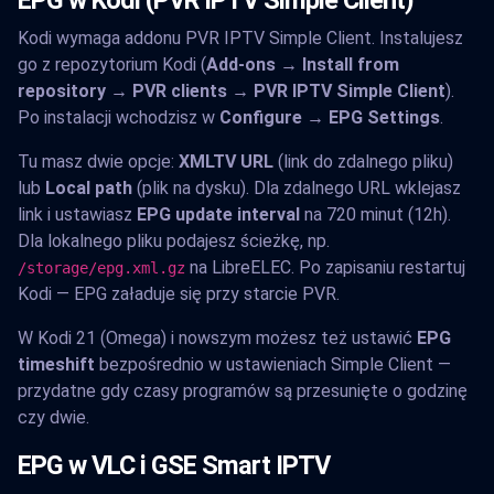
Kodi wymaga addonu PVR IPTV Simple Client. Instalujesz
go z repozytorium Kodi (
Add-ons → Install from
repository → PVR clients → PVR IPTV Simple Client
).
Po instalacji wchodzisz w
Configure → EPG Settings
.
Tu masz dwie opcje:
XMLTV URL
(link do zdalnego pliku)
lub
Local path
(plik na dysku). Dla zdalnego URL wklejasz
link i ustawiasz
EPG update interval
na 720 minut (12h).
Dla lokalnego pliku podajesz ścieżkę, np.
na LibreELEC. Po zapisaniu restartuj
/storage/epg.xml.gz
Kodi — EPG załaduje się przy starcie PVR.
W Kodi 21 (Omega) i nowszym możesz też ustawić
EPG
timeshift
bezpośrednio w ustawieniach Simple Client —
przydatne gdy czasy programów są przesunięte o godzinę
czy dwie.
EPG w VLC i GSE Smart IPTV