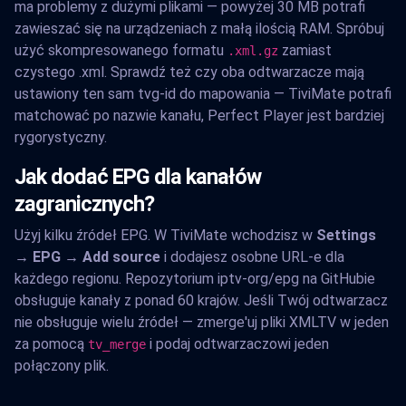
ma problemy z dużymi plikami — powyżej 30 MB potrafi
zawieszać się na urządzeniach z małą ilością RAM. Spróbuj
użyć skompresowanego formatu
zamiast
.xml.gz
czystego .xml. Sprawdź też czy oba odtwarzacze mają
ustawiony ten sam tvg-id do mapowania — TiviMate potrafi
matchować po nazwie kanału, Perfect Player jest bardziej
rygorystyczny.
Jak dodać EPG dla kanałów
zagranicznych?
Użyj kilku źródeł EPG. W TiviMate wchodzisz w
Settings
→ EPG → Add source
i dodajesz osobne URL-e dla
każdego regionu. Repozytorium iptv-org/epg na GitHubie
obsługuje kanały z ponad 60 krajów. Jeśli Twój odtwarzacz
nie obsługuje wielu źródeł — zmerge'uj pliki XMLTV w jeden
za pomocą
i podaj odtwarzaczowi jeden
tv_merge
połączony plik.