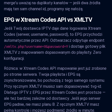
merge'u uważaj na duplikaty kanałów — jeśli dwa źródła
mają ten sam channel id, programy się nałożą.
EPG w Xtream Codes API vs XMLTV
Jeśli Twój dostawca IPTV daje dane logowania Xtream
Codes (serwer, username, password), to EPG przychodzi
automatycznie przez API. Odtwarzacz odpytuje endpoint
i dostaje gotowy plik
/xmltv.php?username=X&password=Y
XMLTV z mapowaniem dopasowanym do playlisty. Zero
konfiguracji.
Różnica: w Xtream Codes API mapowanie jest już zrobione
po stronie serwera. Twoja playlista i EPG są
zsynchronizowane, bo pochodzą z tego samego systemu.
Przy ręcznym XMLTV musisz sam dopasowywać tvg-id.
Dlatego IPTV z EPG przez Xtream Codes jest prostsze —
ale też bardziej zależne od dostawcy. Jeśli jego serwer
EPG padnie, nie masz planu B. Z ręcznym XMLTV masz
pełną kontrolę i możesz podmienić źródło w minutę.