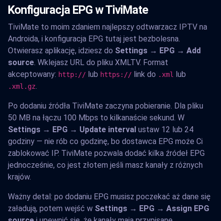
Konfiguracja EPG w TiviMate
TiviMate to moim zdaniem najlepszy odtwarzacz IPTV na
Androida, i konfiguracja EPG tutaj jest bezbolesna.
Otwierasz aplikację, idziesz do
Settings → EPG → Add
source
. Wklejasz URL do pliku XMLTV. Format
akceptowany:
lub
link do
lub
http://
https://
.xml
.
.xml.gz
Po dodaniu źródła TiviMate zaczyna pobieranie. Dla pliku
50 MB na łączu 100 Mbps to kilkanaście sekund. W
Settings → EPG → Update interval
ustaw 12 lub 24
godziny — nie rób co godzinę, bo dostawca EPG może Ci
zablokować IP. TiviMate pozwala dodać kilka źródeł EPG
jednocześnie, co jest złotem jeśli masz kanały z różnych
krajów.
Ważny detal: po dodaniu EPG musisz poczekać aż dane się
załadują, potem wejść w
Settings → EPG → Assign EPG
source
i upewnić się, że kanały mają przypisane